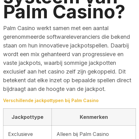
Palm Casino?
Palm Casino werkt samen met een aantal
gerenommeerde softwareleveranciers die bekend
staan om hun innovatieve jackpotspellen. Daarbij
wordt een mix gehanteerd van progressieve en
vaste jackpots, waarbij sommige jackpotten
exclusief aan het casino zelf zijn gekoppeld. Dit
betekent dat elke inzet op bepaalde spellen direct
bijdraagt aan de hoogte van de jackpot.
Verschillende jackpottypen bij Palm Casino
Jackpottype
Kenmerken
Exclusieve
Alleen bij Palm Casino