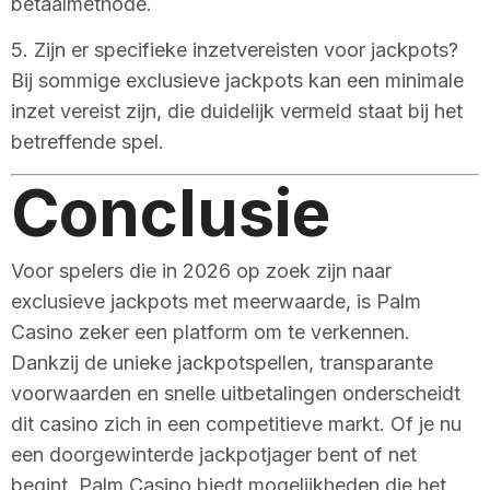
betaalmethode.
5. Zijn er specifieke inzetvereisten voor jackpots?
Bij sommige exclusieve jackpots kan een minimale
inzet vereist zijn, die duidelijk vermeld staat bij het
betreffende spel.
Conclusie
Voor spelers die in 2026 op zoek zijn naar
exclusieve jackpots met meerwaarde, is Palm
Casino zeker een platform om te verkennen.
Dankzij de unieke jackpotspellen, transparante
voorwaarden en snelle uitbetalingen onderscheidt
dit casino zich in een competitieve markt. Of je nu
een doorgewinterde jackpotjager bent of net
begint, Palm Casino biedt mogelijkheden die het