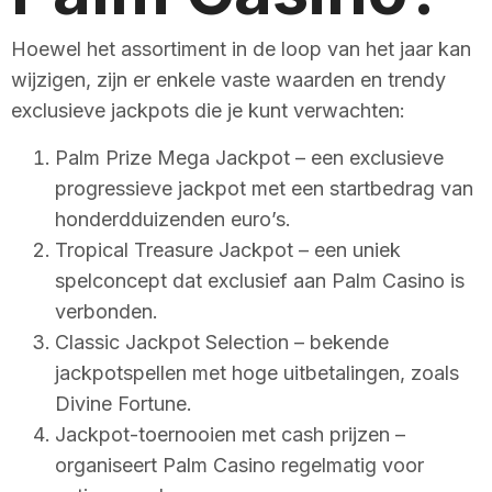
Hoewel het assortiment in de loop van het jaar kan
wijzigen, zijn er enkele vaste waarden en trendy
exclusieve jackpots die je kunt verwachten:
Palm Prize Mega Jackpot – een exclusieve
progressieve jackpot met een startbedrag van
honderdduizenden euro’s.
Tropical Treasure Jackpot – een uniek
spelconcept dat exclusief aan Palm Casino is
verbonden.
Classic Jackpot Selection – bekende
jackpotspellen met hoge uitbetalingen, zoals
Divine Fortune.
Jackpot-toernooien met cash prijzen –
organiseert Palm Casino regelmatig voor