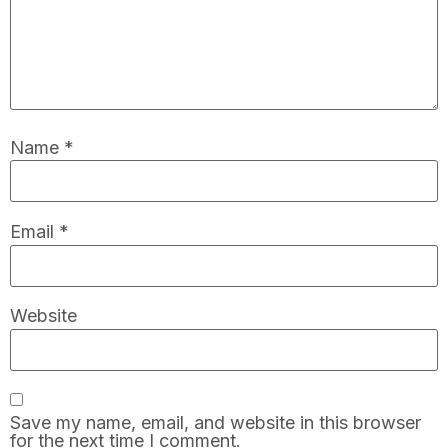
Name
*
Email
*
Website
Save my name, email, and website in this browser
for the next time I comment.