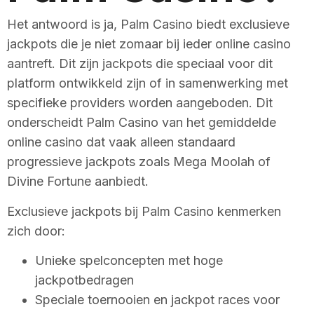
Het antwoord is ja, Palm Casino biedt exclusieve
jackpots die je niet zomaar bij ieder online casino
aantreft. Dit zijn jackpots die speciaal voor dit
platform ontwikkeld zijn of in samenwerking met
specifieke providers worden aangeboden. Dit
onderscheidt Palm Casino van het gemiddelde
online casino dat vaak alleen standaard
progressieve jackpots zoals Mega Moolah of
Divine Fortune aanbiedt.
Exclusieve jackpots bij Palm Casino kenmerken
zich door:
Unieke spelconcepten met hoge
jackpotbedragen
Speciale toernooien en jackpot races voor