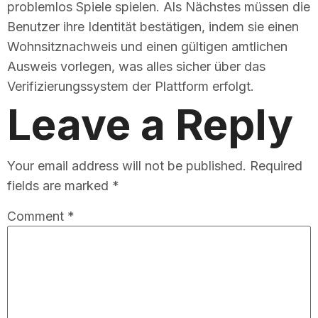
problemlos Spiele spielen. Als Nächstes müssen die
Benutzer ihre Identität bestätigen, indem sie einen
Wohnsitznachweis und einen gültigen amtlichen
Ausweis vorlegen, was alles sicher über das
Verifizierungssystem der Plattform erfolgt.
Leave a Reply
Your email address will not be published.
Required
fields are marked
*
Comment
*