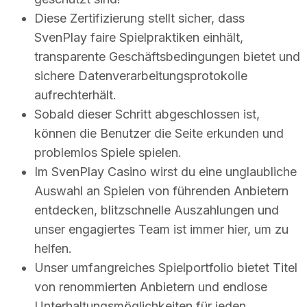
Diese Zertifizierung stellt sicher, dass
SvenPlay faire Spielpraktiken einhält,
transparente Geschäftsbedingungen bietet und
sichere Datenverarbeitungsprotokolle
aufrechterhält.
Sobald dieser Schritt abgeschlossen ist,
können die Benutzer die Seite erkunden und
problemlos Spiele spielen.
Im SvenPlay Casino wirst du eine unglaubliche
Auswahl an Spielen von führenden Anbietern
entdecken, blitzschnelle Auszahlungen und
unser engagiertes Team ist immer hier, um zu
helfen.
Unser umfangreiches Spielportfolio bietet Titel
von renommierten Anbietern und endlose
Unterhaltungsmöglichkeiten für jeden