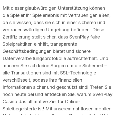
Mit dieser glaubwürdigen Unterstützung können
die Spieler ihr Spielerlebnis mit Vertrauen genießen,
da sie wissen, dass sie sich in einer sicheren und
vertrauenswürdigen Umgebung befinden. Diese
Zertifizierung stellt sicher, dass SvenPlay faire
Spielpraktiken einhält, transparente
Geschäftsbedingungen bietet und sichere
Datenverarbeitungsprotokolle aufrechterhält. Und
machen Sie sich keine Sorgen um die Sicherheit –
alle Transaktionen sind mit SSL-Technologie
verschlüsselt, sodass Ihre finanziellen
Informationen sicher und geschützt sind! Treten Sie
noch heute bei und entdecken Sie, warum SvenPlay
Casino das ultimative Ziel für Online-
Spielbegeisterte ist! Mit unserem nahtlosen mobilen