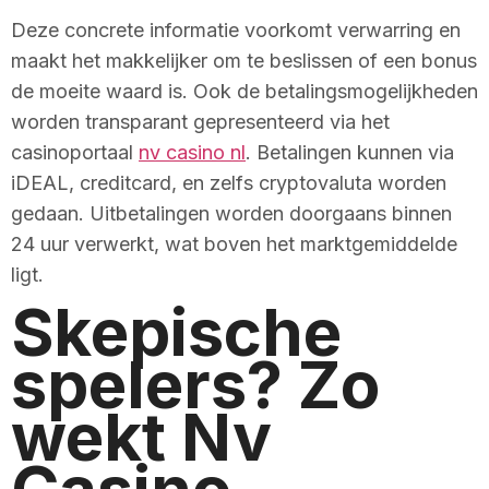
Deze concrete informatie voorkomt verwarring en
maakt het makkelijker om te beslissen of een bonus
de moeite waard is. Ook de betalingsmogelijkheden
worden transparant gepresenteerd via het
casinoportaal
nv casino nl
. Betalingen kunnen via
iDEAL, creditcard, en zelfs cryptovaluta worden
gedaan. Uitbetalingen worden doorgaans binnen
24 uur verwerkt, wat boven het marktgemiddelde
ligt.
Skepische
spelers? Zo
wekt Nv
Casino