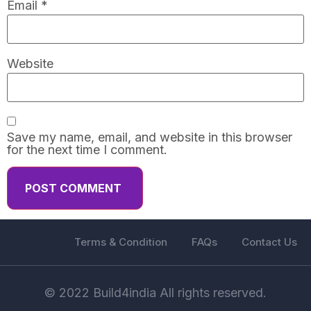
Email
*
Website
Save my name, email, and website in this browser
for the next time I comment.
Terms & Condition
FAQs
Contact Us
© 2022 Build4india All rights reserved.