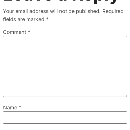
Your email address will not be published.
Required
fields are marked
*
Comment
*
Name
*