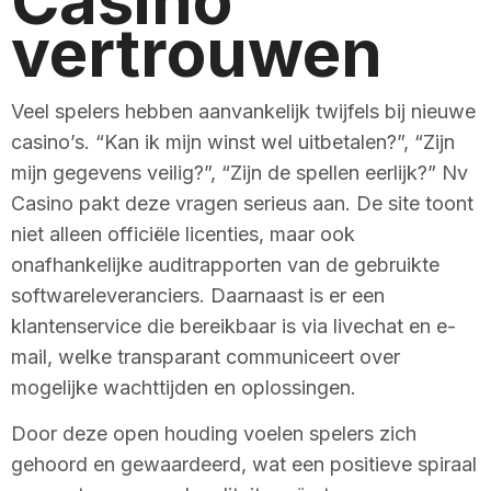
vertrouwen
Veel spelers hebben aanvankelijk twijfels bij nieuwe
casino’s. “Kan ik mijn winst wel uitbetalen?”, “Zijn
mijn gegevens veilig?”, “Zijn de spellen eerlijk?” Nv
Casino pakt deze vragen serieus aan. De site toont
niet alleen officiële licenties, maar ook
onafhankelijke auditrapporten van de gebruikte
softwareleveranciers. Daarnaast is er een
klantenservice die bereikbaar is via livechat en e-
mail, welke transparant communiceert over
mogelijke wachttijden en oplossingen.
Door deze open houding voelen spelers zich
gehoord en gewaardeerd, wat een positieve spiraal