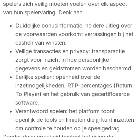
spelers zich veilig moeten voelen over elk aspect
van hun spelervaring. Denk aan:
Duidelijke bonusinformatie: heldere uitleg over
de voorwaarden voorkomt verrassingen bij het
cashen van winsten.
Veilige transacties en privacy: transparantie
zorgt voor inzicht in hoe persoonlijke
gegevens en geldstromen worden beschermd.
Eerlijke spellen: openheid over de
inzetmogelijkheden, RTP-percentages (Return
To Player) en het gebruik van gecertificeerde
software.
Verantwoord spelen: het platform toont
openlijk de tools en limieten die jij kunt inzetten
om controle te houden op je speelgedrag.
Zonder deze openheid bestaat het risico dat