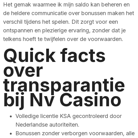
Het gemak waarmee ik mijn saldo kan beheren en
de heldere communicatie over bonussen maken het
verschil tijdens het spelen. Dit zorgt voor een
ontspannen en plezierige ervaring, zonder dat je
telkens hoeft te twijfelen over de voorwaarden.
Quick facts
over
transparantie
bij Nv Casino
Volledige licentie KSA gecontroleerd door
Nederlandse autoriteiten.
Bonussen zonder verborgen voorwaarden, alle