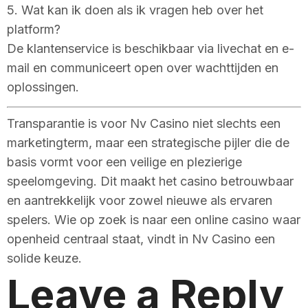
5. Wat kan ik doen als ik vragen heb over het
platform?
De klantenservice is beschikbaar via livechat en e-
mail en communiceert open over wachttijden en
oplossingen.
Transparantie is voor Nv Casino niet slechts een
marketingterm, maar een strategische pijler die de
basis vormt voor een veilige en plezierige
speelomgeving. Dit maakt het casino betrouwbaar
en aantrekkelijk voor zowel nieuwe als ervaren
spelers. Wie op zoek is naar een online casino waar
openheid centraal staat, vindt in Nv Casino een
solide keuze.
Leave a Reply