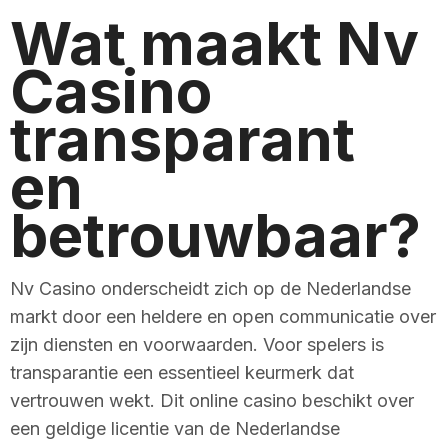
Wat maakt Nv
Casino
transparant
en
betrouwbaar?
Nv Casino onderscheidt zich op de Nederlandse
markt door een heldere en open communicatie over
zijn diensten en voorwaarden. Voor spelers is
transparantie een essentieel keurmerk dat
vertrouwen wekt. Dit online casino beschikt over
een geldige licentie van de Nederlandse