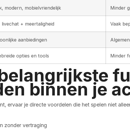
k, modern, mobielvriendelijk
Minder g
 livechat + meertaligheid
Vaak bep
oonlijke aanbiedingen
Algemene
ebreide opties en tools
Minder f
belangrijkste f
en binnen je a
t, ervaar je directe voordelen die het spelen niet all
en zonder vertraging