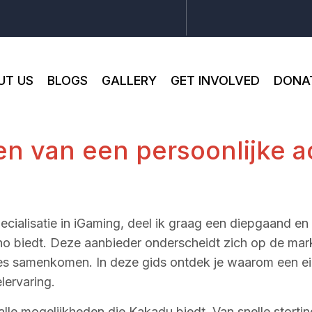
UT US
BLOGS
GALLERY
GET INVOLVED
DONA
en van een persoonlijke 
 specialisatie in iGaming, deel ik graag een diepgaand e
no biedt. Deze aanbieder onderscheidt zich op de mar
es samenkomen. In deze gids ontdek je waarom een eig
lervaring.
 alle mogelijkheden die Kakadu biedt. Van snelle stortin