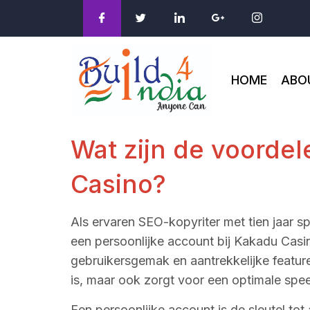
HOME
ABO
Wat zijn de voordel
Casino?
Als ervaren SEO-kop­y­ri­ter met tien jaar
een persoonlijke account bij Kakadu Casi
gebruikersgemak en aantrekkelijke featur
is, maar ook zorgt voor een optimale spee
Een persoonlijke account is de sleutel tot