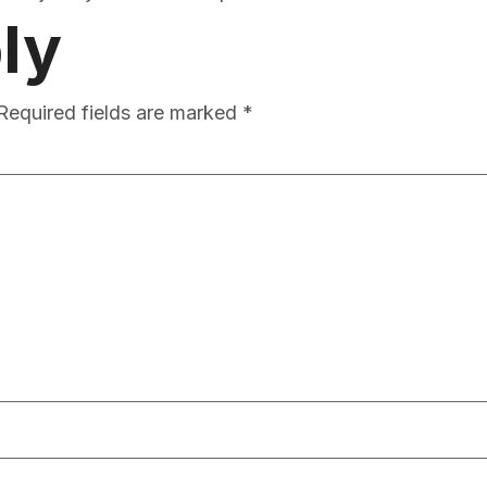
ly
Required fields are marked
*