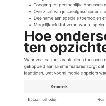
Toegang tot persoonlijke bonussen 
Overzicht van je speelgeschiedenis 
Deelname aan speciale toernooien e
Mogelijkheid tot verantwoord spelen 
Hoe onders
ten opzicht
Waar veel casino’s vaak alleen focussen 
gekoppeld aan slimme features zorgt dat sp
laadtijden, wat vooral mobiele spelers wa
Kenmerk
Betaalmethoden
Ruim