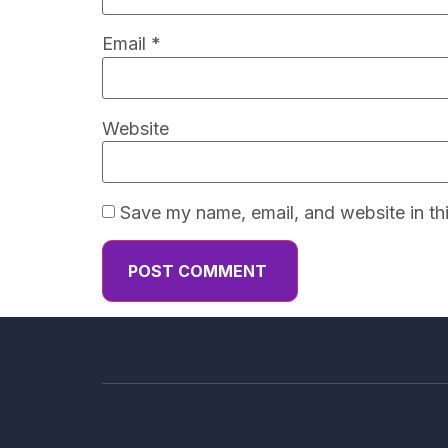
Email
*
Website
Save my name, email, and website in thi