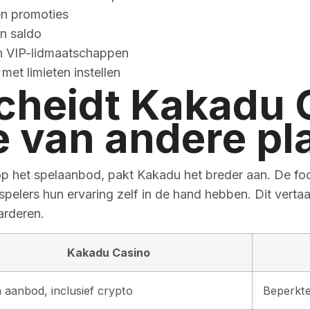
en promoties
en saldo
n VIP-lidmaatschappen
met limieten instellen
cheidt Kakadu 
e van andere pl
op het spelaanbod, pakt Kakadu het breder aan. De fo
elers hun ervaring zelf in de hand hebben. Dit vertaalt
arderen.
Kakadu Casino
 aanbod, inclusief crypto
Beperkte