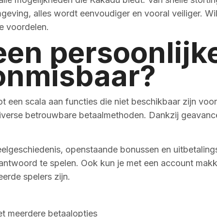
ving, alles wordt eenvoudiger en vooral veiliger. Wil
e voordelen.
en persoonlijk
 onmisbaar?
 een scala aan functies die niet beschikbaar zijn voor 
a diverse betrouwbare betaalmethoden. Dankzij geavan
speelgeschiedenis, openstaande bonussen en uitbetaling
verantwoord te spelen. Ook kun je met een account mak
erde spelers zijn.
met meerdere betaalopties