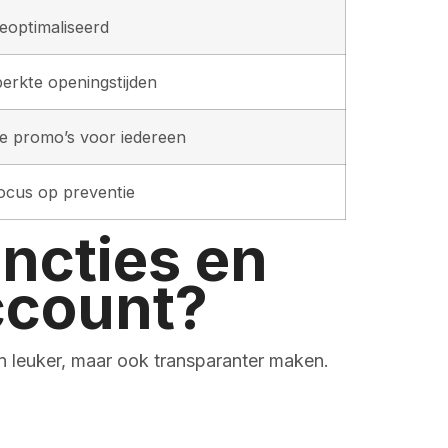
eoptimaliseerd
erkte openingstijden
 promo’s voor iedereen
ocus op preventie
uncties en
ccount?
een leuker, maar ook transparanter maken.