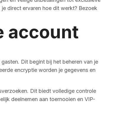
 je direct ervaren hoe dit werkt? Bezoek
e account
gasten. Dit begint bij het beheren van je
ceerde encryptie worden je gegevens en
sverzoeken. Dit biedt volledige controle
kelijk deelnemen aan toernooien en VIP-