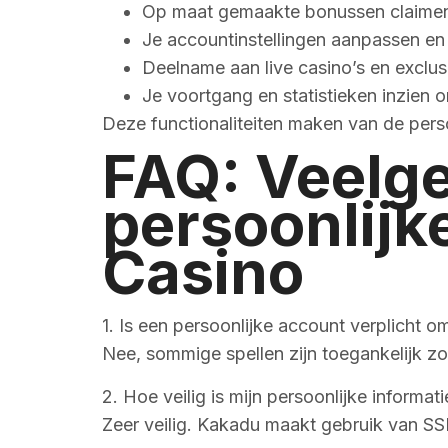
Op maat gemaakte bonussen claimen di
Je accountinstellingen aanpassen en 
Deelname aan live casino’s en exclus
Je voortgang en statistieken inzien o
Deze functionaliteiten maken van de perso
FAQ: Veelge
persoonlijk
Casino
1. Is een persoonlijke account verplicht o
Nee, sommige spellen zijn toegankelijk zo
2. Hoe veilig is mijn persoonlijke informat
Zeer veilig. Kakadu maakt gebruik van SS