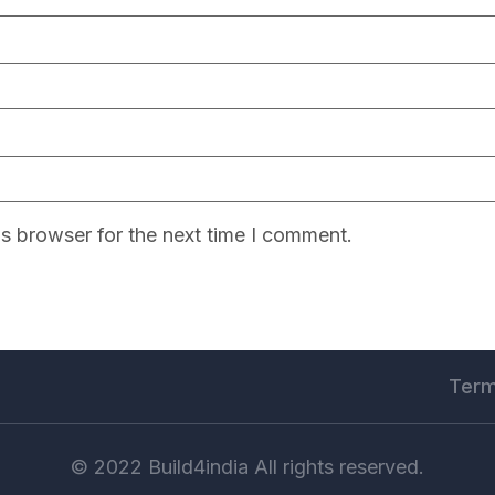
s browser for the next time I comment.
Term
© 2022 Build4india All rights reserved.