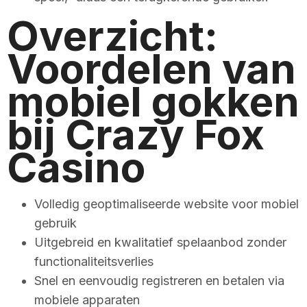
Overzicht:
Voordelen van
mobiel gokken
bij Crazy Fox
Casino
Volledig geoptimaliseerde website voor mobiel
gebruik
Uitgebreid en kwalitatief spelaanbod zonder
functionaliteitsverlies
Snel en eenvoudig registreren en betalen via
mobiele apparaten