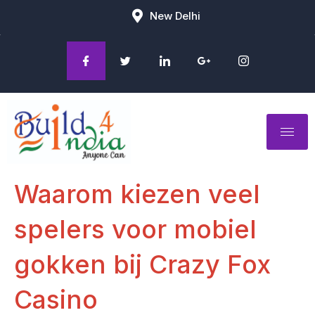
New Delhi
Waarom kiezen veel
spelers voor mobiel
gokken bij Crazy Fox
Casino