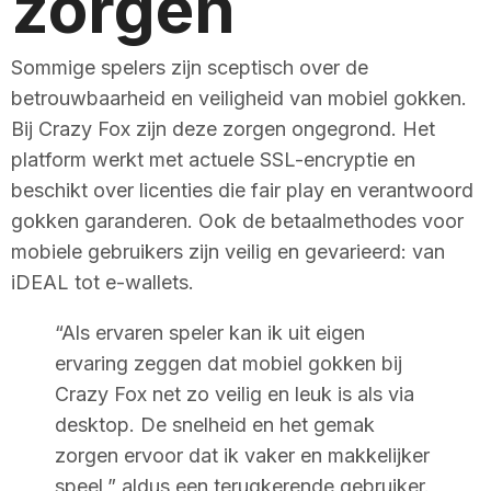
zorgen
Sommige spelers zijn sceptisch over de
betrouwbaarheid en veiligheid van mobiel gokken.
Bij Crazy Fox zijn deze zorgen ongegrond. Het
platform werkt met actuele SSL-encryptie en
beschikt over licenties die fair play en verantwoord
gokken garanderen. Ook de betaalmethodes voor
mobiele gebruikers zijn veilig en gevarieerd: van
iDEAL tot e-wallets.
“Als ervaren speler kan ik uit eigen
ervaring zeggen dat mobiel gokken bij
Crazy Fox net zo veilig en leuk is als via
desktop. De snelheid en het gemak
zorgen ervoor dat ik vaker en makkelijker
speel,” aldus een terugkerende gebruiker.