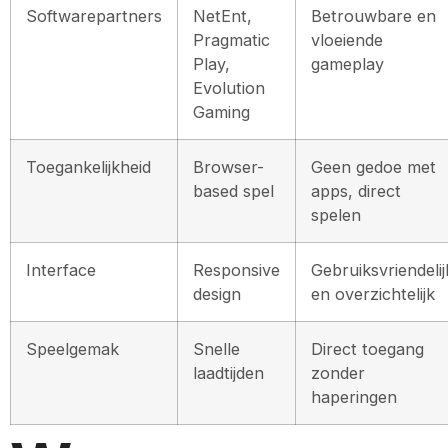
Softwarepartners
NetEnt,
Betrouwbare en
Pragmatic
vloeiende
Play,
gameplay
Evolution
Gaming
Toegankelijkheid
Browser-
Geen gedoe met
based spel
apps, direct
spelen
Interface
Responsive
Gebruiksvriendelij
design
en overzichtelijk
Speelgemak
Snelle
Direct toegang
laadtijden
zonder
haperingen