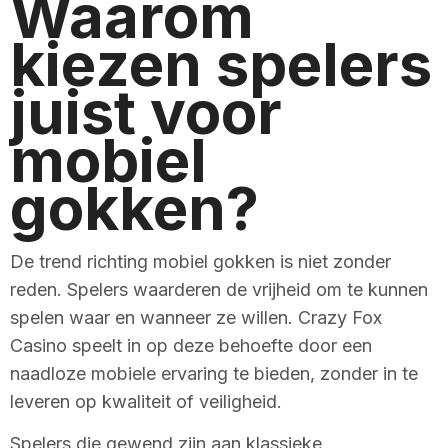
Waarom
kiezen spelers
juist voor
mobiel
gokken?
De trend richting mobiel gokken is niet zonder
reden. Spelers waarderen de vrijheid om te kunnen
spelen waar en wanneer ze willen. Crazy Fox
Casino speelt in op deze behoefte door een
naadloze mobiele ervaring te bieden, zonder in te
leveren op kwaliteit of veiligheid.
Spelers die gewend zijn aan klassieke