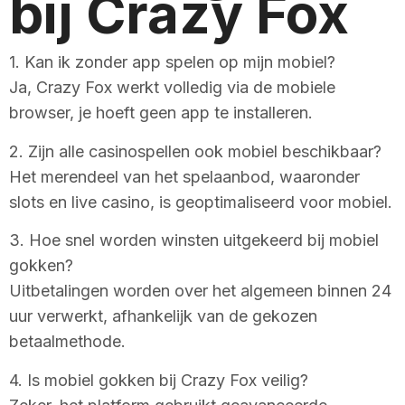
bij Crazy Fox
1. Kan ik zonder app spelen op mijn mobiel?
Ja, Crazy Fox werkt volledig via de mobiele
browser, je hoeft geen app te installeren.
2. Zijn alle casinospellen ook mobiel beschikbaar?
Het merendeel van het spelaanbod, waaronder
slots en live casino, is geoptimaliseerd voor mobiel.
3. Hoe snel worden winsten uitgekeerd bij mobiel
gokken?
Uitbetalingen worden over het algemeen binnen 24
uur verwerkt, afhankelijk van de gekozen
betaalmethode.
4. Is mobiel gokken bij Crazy Fox veilig?