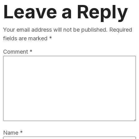
Leave a Reply
Your email address will not be published.
Required
fields are marked
*
Comment
*
Name
*