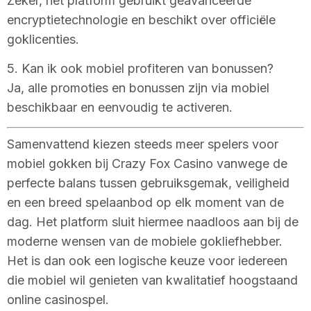
Zeker, het platform gebruikt geavanceerde
encryptietechnologie en beschikt over officiële
goklicenties.
5. Kan ik ook mobiel profiteren van bonussen?
Ja, alle promoties en bonussen zijn via mobiel
beschikbaar en eenvoudig te activeren.
Samenvattend kiezen steeds meer spelers voor
mobiel gokken bij Crazy Fox Casino vanwege de
perfecte balans tussen gebruiksgemak, veiligheid
en een breed spelaanbod op elk moment van de
dag. Het platform sluit hiermee naadloos aan bij de
moderne wensen van de mobiele gokliefhebber.
Het is dan ook een logische keuze voor iedereen
die mobiel wil genieten van kwalitatief hoogstaand
online casinospel.