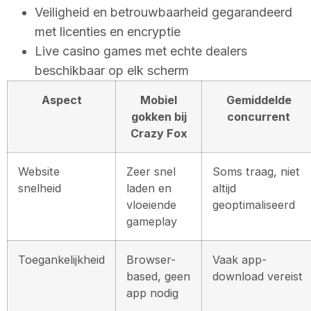
Veiligheid en betrouwbaarheid gegarandeerd
met licenties en encryptie
Live casino games met echte dealers
beschikbaar op elk scherm
Aspect
Mobiel
Gemiddelde
gokken bij
concurrent
Crazy Fox
Website
Zeer snel
Soms traag, niet
snelheid
laden en
altijd
vloeiende
geoptimaliseerd
gameplay
Toegankelijkheid
Browser-
Vaak app-
based, geen
download vereist
app nodig