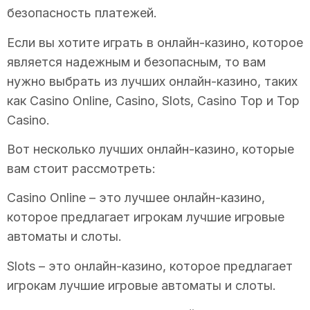
безопасность платежей.
Если вы хотите играть в онлайн-казино, которое
является надежным и безопасным, то вам
нужно выбрать из лучших онлайн-казино, таких
как Casino Online, Casino, Slots, Casino Top и Top
Casino.
Вот несколько лучших онлайн-казино, которые
вам стоит рассмотреть:
Casino Online – это лучшее онлайн-казино,
которое предлагает игрокам лучшие игровые
автоматы и слоты.
Slots – это онлайн-казино, которое предлагает
игрокам лучшие игровые автоматы и слоты.