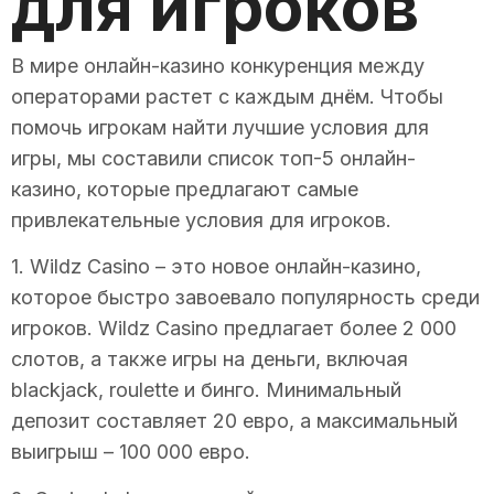
для игроков
В мире онлайн-казино конкуренция между
операторами растет с каждым днём. Чтобы
помочь игрокам найти лучшие условия для
игры, мы составили список топ-5 онлайн-
казино, которые предлагают самые
привлекательные условия для игроков.
1. Wildz Casino – это новое онлайн-казино,
которое быстро завоевало популярность среди
игроков. Wildz Casino предлагает более 2 000
слотов, а также игры на деньги, включая
blackjack, roulette и бинго. Минимальный
депозит составляет 20 евро, а максимальный
выигрыш – 100 000 евро.