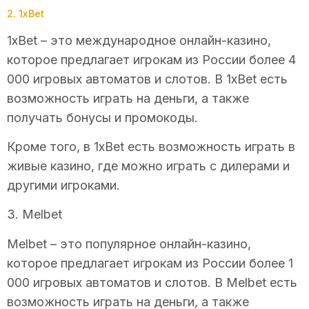
2. 1xBet
1xBet – это международное онлайн-казино,
которое предлагает игрокам из России более 4
000 игровых автоматов и слотов. В 1xBet есть
возможность играть на деньги, а также
получать бонусы и промокоды.
Кроме того, в 1xBet есть возможность играть в
живые казино, где можно играть с дилерами и
другими игроками.
3. Melbet
Melbet – это популярное онлайн-казино,
которое предлагает игрокам из России более 1
000 игровых автоматов и слотов. В Melbet есть
возможность играть на деньги, а также