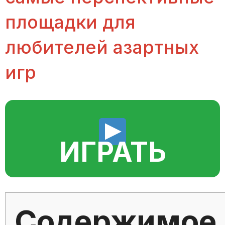
площадки для
любителей азартных
игр
ИГРАТЬ
Содержимое