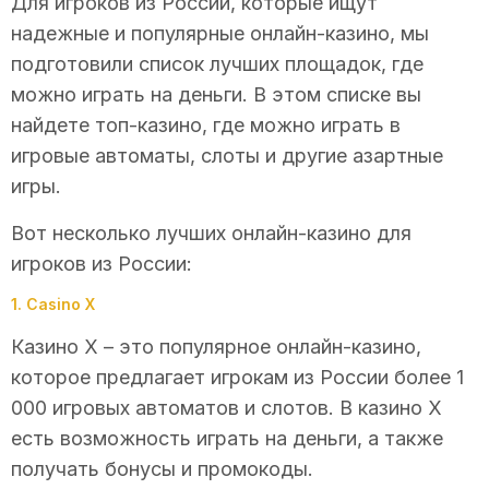
Для игроков из России, которые ищут
надежные и популярные онлайн-казино, мы
подготовили список лучших площадок, где
можно играть на деньги. В этом списке вы
найдете топ-казино, где можно играть в
игровые автоматы, слоты и другие азартные
игры.
Вот несколько лучших онлайн-казино для
игроков из России:
1. Casino X
Казино X – это популярное онлайн-казино,
которое предлагает игрокам из России более 1
000 игровых автоматов и слотов. В казино X
есть возможность играть на деньги, а также
получать бонусы и промокоды.