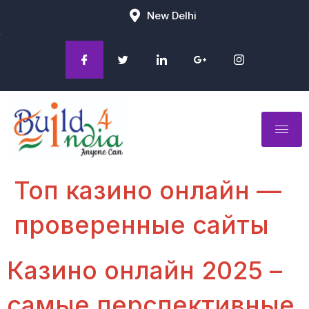
New Delhi
Топ казино онлайн —
проверенные сайты
Казино онлайн 2025 –
самые перспективные