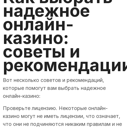
надежное
онлайн-
казино:
советы и
рекомендаци
Вот несколько советов и рекомендаций,
которые помогут вам выбрать надежное
онлайн-казино:
Проверьте лицензию. Некоторые онлайн-
казино могут не иметь лицензии, что означает,
что они не подчиняются никаким правилам и не