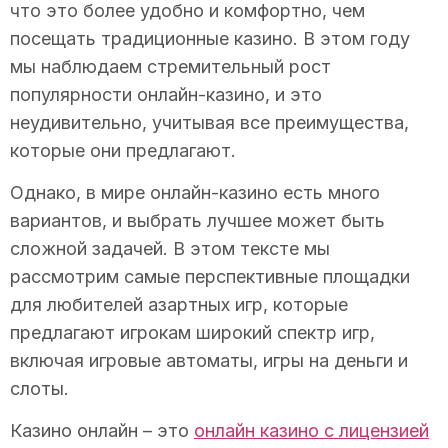
что это более удобно и комфортно, чем
посещать традиционные казино. В этом году
мы наблюдаем стремительный рост
популярности онлайн-казино, и это
неудивительно, учитывая все преимущества,
которые они предлагают.
Однако, в мире онлайн-казино есть много
вариантов, и выбрать лучшее может быть
сложной задачей. В этом тексте мы
рассмотрим самые перспективные площадки
для любителей азартных игр, которые
предлагают игрокам широкий спектр игр,
включая игровые автоматы, игры на деньги и
слоты.
Казино онлайн – это
онлайн казино с лицензией