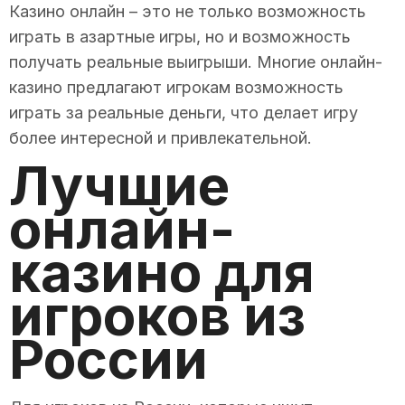
Казино онлайн – это не только возможность
играть в азартные игры, но и возможность
получать реальные выигрыши. Многие онлайн-
казино предлагают игрокам возможность
играть за реальные деньги, что делает игру
более интересной и привлекательной.
Лучшие
онлайн-
казино для
игроков из
России