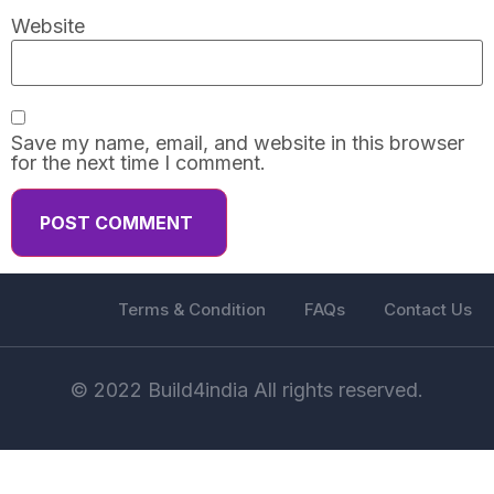
Website
Save my name, email, and website in this browser
for the next time I comment.
Terms & Condition
FAQs
Contact Us
© 2022 Build4india All rights reserved.