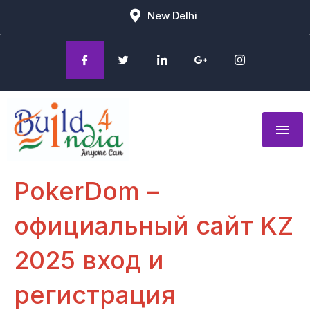
New Delhi
PokerDom –
официальный сайт KZ
2025 вход и
регистрация