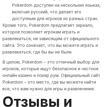
Pokerdom доступен на нескольких языках,
включая русский, что делает его
доступным для игроков из разных стран.
Кроме того, Pokerdom предлагает зеркало,
которое позволяет игрокам играть и
развлекаться, не зависящим от официального
сайта. Это означает, что вы можете играть и
развлекаться, где бы вы не были.
В целом, Pokerdom – это отличный выбор для
игроков, которые ищут безопасное и честное
онлайн казино и покер рум. Официальный сайт
Pokerdom – это место, где вы можете найти
все, что вам нужно для игры и развлечения.
Отзывы и