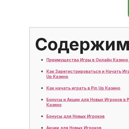
Содержим
Преимущества Игры в Онлайн Казино 
Как Зарегистрироваться и Начать Игр
Up Казино
Как начать играть в Pin Up Казино
Бонусы и Акции для Новых Игроков в P
Казино
Бонусы для Новых Игроков
Акции для Новых Игроков