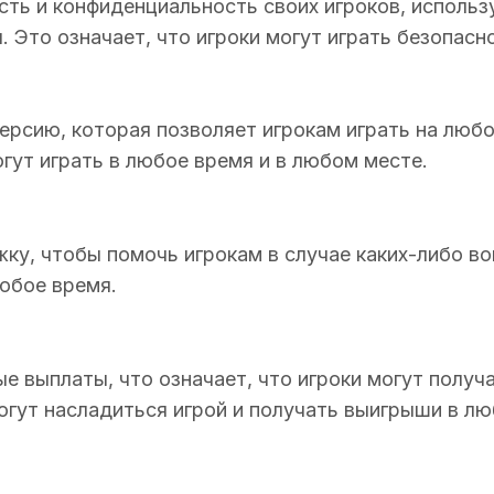
сть и конфиденциальность своих игроков, исполь
Это означает, что игроки могут играть безопасно
версию, которая позволяет игрокам играть на люб
огут играть в любое время и в любом месте.
жку, чтобы помочь игрокам в случае каких-либо во
любое время.
е выплаты, что означает, что игроки могут получ
могут насладиться игрой и получать выигрыши в лю