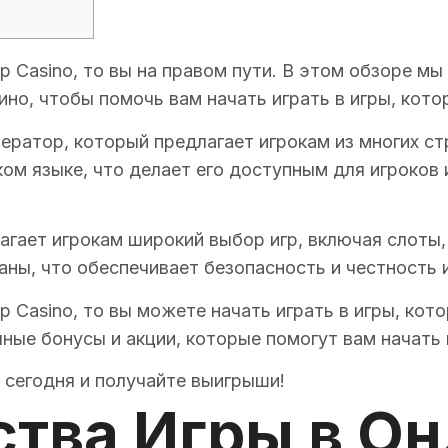
p Casino, то вы на правом пути. В этом обзоре м
ино, чтобы помочь вам начать играть в игры, кото
ератор, который предлагает игрокам из многих с
ом языке, что делает его доступным для игроков и
агает игрокам широкий выбор игр, включая слоты, 
аны, что обеспечивает безопасность и честность 
 Casino, то вы можете начать играть в игры, кот
ные бонусы и акции, которые помогут вам начать 
p сегодня и получайте выигрыши!
тва Игры в Он