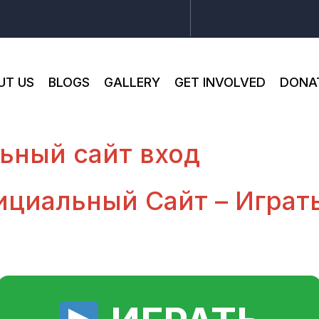
UT US
BLOGS
GALLERY
GET INVOLVED
DONA
ьный сайт вход
ициальный Сайт – Играт