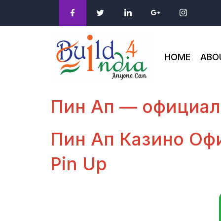
HOME
ABO
Пин Ап — официал
Пин Ап Казино Оф
Pin Up