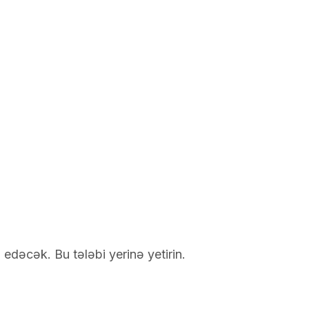
edəcək. Bu tələbi yerinə yetirin.