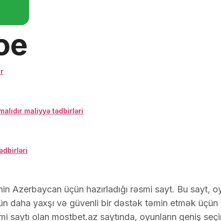
ое
r
lıdır maliyyə tədbirləri
dbirləri
n Azerbaycan üçün hazırladığı rəsmi sayt. Bu sayt, oyu
üçün daha yaxşı və güvenli bir dəstək təmin etmək üçün
mi saytı olan mostbet.az saytında, oyunların geniş se