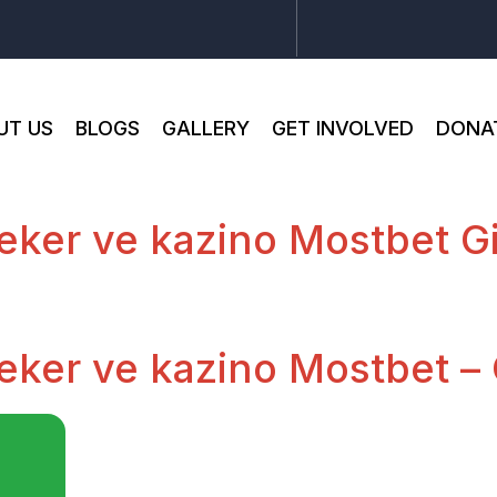
UT US
BLOGS
GALLERY
GET INVOLVED
DONA
ker ve kazino Mostbet Gir
er ve kazino Mostbet – G