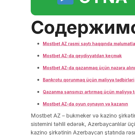
Содержим
Mostbet AZ rəsmi saytı haqqında məlumatla
Mostbet AZ-da qeydiyyatdan keçmək
Mostbet AZ-da qazanmaq üçün nəzərə alınma
Bankrotu qorunmaq üçün maliyyə tədbirləri
Qazanma şansınızı artırmaq üçün maliyyə tə
Mostbet AZ-da oyun oynayın və kazanın
Mostbet AZ – bukmeker və kazino şirkətini
sistemini təhlil edərək, Azerbaycanlılar 
kazino şirkətinin Azerbaycan ştatında rəs