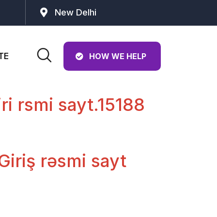
New Delhi
TE
HOW WE HELP
i rsmi sayt.15188
iriş rəsmi sayt