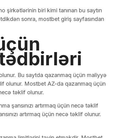
rkətlərinin biri kimi tanınan bu saytın
etdikdən sonra, mostbet giriş sayfasından
üçün
tədbirləri
f olunur. Bu saytda qazanmaq üçün maliyyə
klif olunur. Mostbet AZ-da qazanmaq üçün
ecə təklif olunur.
ma şansınızı artırmaq üçün necə təklif
ınızı artırmaq üçün necə təklif olunur.
anma limitlərini təyin etməkdir. Mostbet