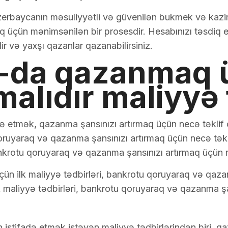
aycanın məsuliyyətli və güvenilən bukmek və kazino şi
q üçün mənimsənilən bir prosesdir. Hesabınızı təsdiq 
lir və yaxşı qazanlar qazanabilirsiniz.
-da qazanmaq 
alıdır maliyyə 
də etmək, qazanma şansınızı artırmaq üçün necə təkli
qoruyaraq və qazanma şansınızı artırmaq üçün necə tə
nkrotu qoruyaraq və qazanma şansınızı artırmaq üçün n
n ilk maliyyə tədbirləri, bankrotu qoruyaraq və qazan
maliyyə tədbirləri, bankrotu qoruyaraq və qazanma şans
tifadə etmək istəyən maliyyə tədbirlərindən biri, qaz