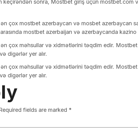
an keçirəndən sonra, Mostbet giriş üçün mostbet.com və
ən çox mostbet azerbaycan və mosbet azerbaycan say
 arasında mostbet azerbaijan və azerbaycanda kazino sa
n çox məhsullar və xidmətlərini təqdim edir. Mostbet
və digərlər yer alır.
n çox məhsullar və xidmətlərini təqdim edir. Mostbet
və digərlər yer alır.
ly
Required fields are marked
*