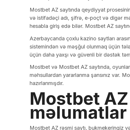
Mostbet AZ saytında qeydiyyat prosesinin
və istifadəçi adı, şifrə, e-poçt və digər 
hesabla giriş edə bilər. Mostbet AZ saytı
Azerbaycanda çoxlu kazino saytları arasınd
sistemindən və məşğul olunmaq üçün tələb
üçün daha yaxşı və güvenli bir dəstək təm
Mostbet və Mostbet AZ saytında, oyunları
məhsullardan yararlanma şansınız var. Mo
hazırlanmışdır.
Mostbet AZ 
məlumatlar
Mostbet AZ rəsmi saytı, bukmekeringiz və