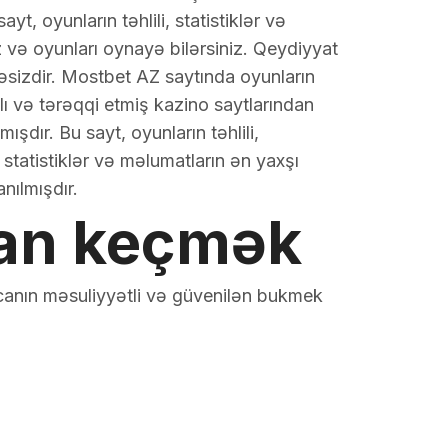
 oyunların təhlili, statistiklər və
 və oyunları oynayə bilərsiniz. Qeydiyyat
sizdir. Mostbet AZ saytında oyunların
ylı və tərəqqi etmiş kazino saytlarından
ışdır. Bu sayt, oyunların təhlili,
 statistiklər və məlumatların ən yaxşı
anılmışdır.
dan keçmək
canın məsuliyyətli və güvenilən bukmek