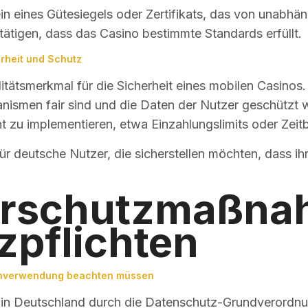
ein eines Gütesiegels oder Zertifikats, das von unabhä
tigen, dass das Casino bestimmte Standards erfüllt.
rheit und Schutz
litätsmerkmal für die Sicherheit eines mobilen Casinos
anismen fair sind und die Daten der Nutzer geschützt 
t zu implementieren, etwa Einzahlungslimits oder Zei
für deutsche Nutzer, die sicherstellen möchten, dass 
erschutzmaßna
zpflichten
enverwendung beachten müssen
h in Deutschland durch die Datenschutz-Grundverordn