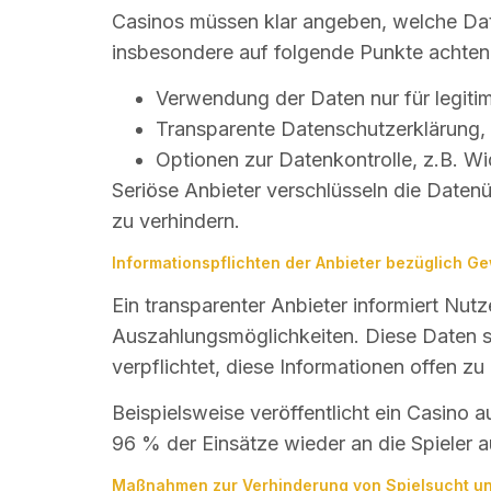
Casinos müssen klar angeben, welche Date
insbesondere auf folgende Punkte achten
Verwendung der Daten nur für legitim
Transparente Datenschutzerklärung, 
Optionen zur Datenkontrolle, z.B. Wi
Seriöse Anbieter verschlüsseln die Daten
zu verhindern.
Informationspflichten der Anbieter bezüglich 
Ein transparenter Anbieter informiert Nut
Auszahlungsmöglichkeiten. Diese Daten si
verpflichtet, diese Informationen offen z
Beispielsweise veröffentlicht ein Casino 
96 % der Einsätze wieder an die Spieler 
Maßnahmen zur Verhinderung von Spielsucht un