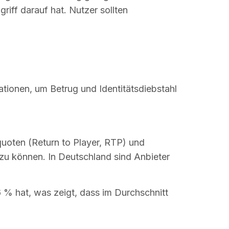
iff darauf hat. Nutzer sollten
tionen, um Betrug und Identitätsdiebstahl
quoten (Return to Player, RTP) und
 zu können. In Deutschland sind Anbieter
6 % hat, was zeigt, dass im Durchschnitt