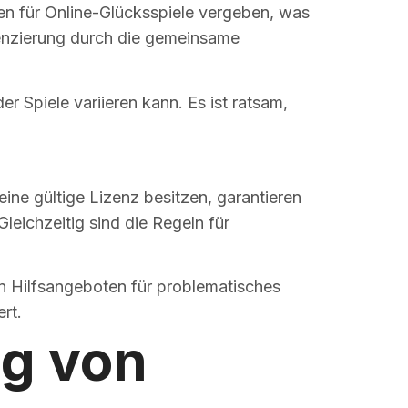
zen für Online-Glücksspiele vergeben, was
zenzierung durch die gemeinsame
r Spiele variieren kann. Es ist ratsam,
eine gültige Lizenz besitzen, garantieren
eichzeitig sind die Regeln für
von Hilfsangeboten für problematisches
rt.
ng von