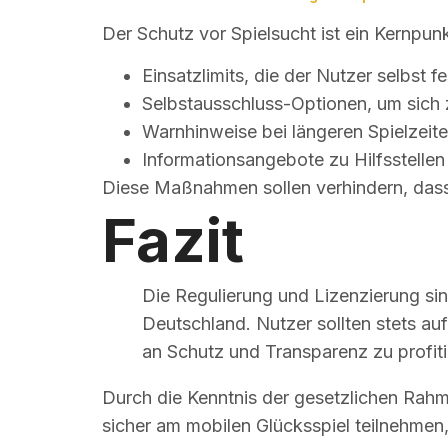
Der Schutz vor Spielsucht ist ein Kernp
Einsatzlimits, die der Nutzer selbst f
Selbstausschluss-Optionen, um sich 
Warnhinweise bei längeren Spielzeit
Informationsangebote zu Hilfsstell
Diese Maßnahmen sollen verhindern, dass 
Fazit
Die Regulierung und Lizenzierung sin
Deutschland. Nutzer sollten stets au
an Schutz und Transparenz zu profiti
Durch die Kenntnis der gesetzlichen Ra
sicher am mobilen Glücksspiel teilnehmen