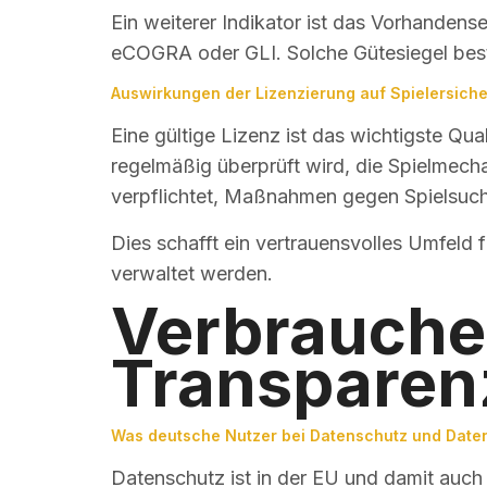
Ein weiterer Indikator ist das Vorhandens
eCOGRA oder GLI. Solche Gütesiegel bestä
Auswirkungen der Lizenzierung auf Spielersiche
Eine gültige Lizenz ist das wichtigste Qua
regelmäßig überprüft wird, die Spielmech
verpflichtet, Maßnahmen gegen Spielsuch
Dies schafft ein vertrauensvolles Umfeld 
verwaltet werden.
Verbrauch
Transparen
Was deutsche Nutzer bei Datenschutz und Dat
Datenschutz ist in der EU und damit auc