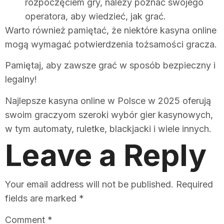
rozpoczęciem gry, należy poznać swojego
operatora, aby wiedzieć, jak grać.
Warto również pamiętać, że niektóre kasyna online
mogą wymagać potwierdzenia tożsamości gracza.
Pamiętaj, aby zawsze grać w sposób bezpieczny i
legalny!
Najlepsze kasyna online w Polsce w 2025 oferują
swoim graczyom szeroki wybór gier kasynowych,
w tym automaty, ruletke, blackjacki i wiele innych.
Leave a Reply
Your email address will not be published.
Required
fields are marked
*
Comment
*