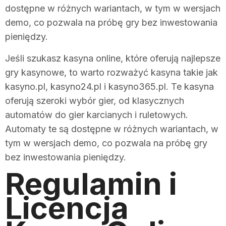
dostępne w różnych wariantach, w tym w wersjach
demo, co pozwala na próbę gry bez inwestowania
pieniędzy.
Jeśli szukasz kasyna online, które oferują najlepsze
gry kasynowe, to warto rozważyć kasyna takie jak
kasyno.pl, kasyno24.pl i kasyno365.pl. Te kasyna
oferują szeroki wybór gier, od klasycznych
automatów do gier karcianych i ruletowych.
Automaty te są dostępne w różnych wariantach, w
tym w wersjach demo, co pozwala na próbę gry
bez inwestowania pieniędzy.
Regulamin i
Licencja