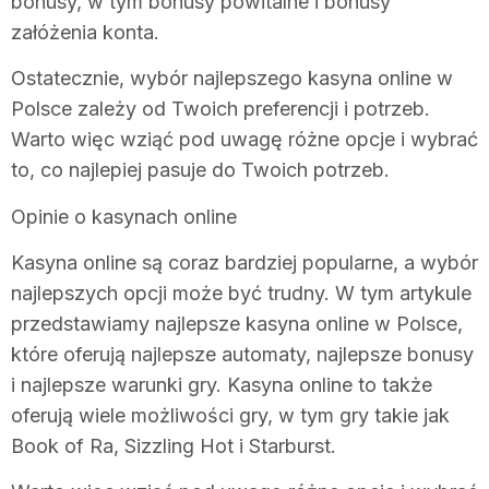
bonusy, w tym bonusy powitalne i bonusy
załóżenia konta.
Ostatecznie, wybór najlepszego kasyna online w
Polsce zależy od Twoich preferencji i potrzeb.
Warto więc wziąć pod uwagę różne opcje i wybrać
to, co najlepiej pasuje do Twoich potrzeb.
Opinie o kasynach online
Kasyna online są coraz bardziej popularne, a wybór
najlepszych opcji może być trudny. W tym artykule
przedstawiamy najlepsze kasyna online w Polsce,
które oferują najlepsze automaty, najlepsze bonusy
i najlepsze warunki gry. Kasyna online to także
oferują wiele możliwości gry, w tym gry takie jak
Book of Ra, Sizzling Hot i Starburst.