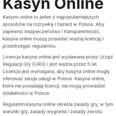
Kasyn Online
Kasyno online to jeden z najpopularniejszych
sposobów na rozrywkę i hazard w Polsce. Aby
zapewnić bezpieczeństwo i transparentność,
kasyna online muszą posiadać ważną licencję i
przestrzegać regulaminu.
Licencja kasyna online jest wydawana przez Urząd
Regulacji Gry (URG) i jest ważna przez 5 lat.
Licencja jest wymagana, aby kasyna online mogły
oferować swoje usługi w Polsce. Kasyna online,
które nie posiadają licencji, nie mogą prowadzić
działalności w Polsce.
Regulamin kasyna online określa zasady gry, w tym
warunki gry, zasady wygrania i zasady zwrotu