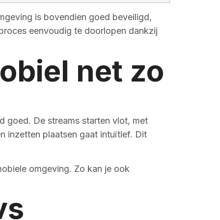
mgeving is bovendien goed beveiligd,
 proces eenvoudig te doorlopen dankzij
obiel net zo
d goed. De streams starten vlot, met
inzetten plaatsen gaat intuïtief. Dit
mobiele omgeving. Zo kan je ook
vs