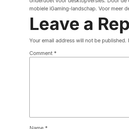
onderdoet voor desktopversies. Door de co
mobiele iGaming-landschap. Voor meer de
Leave a Rep
Your email address will not be published.
Comment
*
Name
*