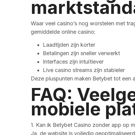
marktstand
Waar veel casino’s nog worstelen met trag
gemiddelde online casino:
Laadtijden zijn korter
Betalingen zijn sneller verwerkt
Interfaces zijn intuïtiever
Live casino streams zijn stabieler
Deze pluspunten maken Betybet tot een aa
FAQ: Veelge
mobiele pla
1. Kan ik Betybet Casino zonder app op mi
Ja, de website is volledig geoptimaliseerd