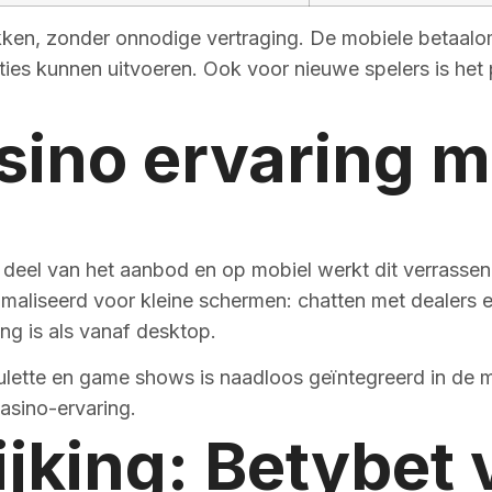
kken, zonder onnodige vertraging. De mobiele betaalo
ies kunnen uitvoeren. Ook voor nieuwe spelers is het
asino ervaring m
 deel van het aanbod en op mobiel werkt dit verrassen
maliseerd voor kleine schermen: chatten met dealers en 
ng is als vanaf desktop.
ulette en game shows is naadloos geïntegreerd in de 
asino-ervaring.
ijking: Betybet 