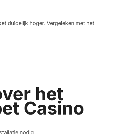
et duidelijk hoger. Vergeleken met het
ver het
bet Casino
tallatie nodig.