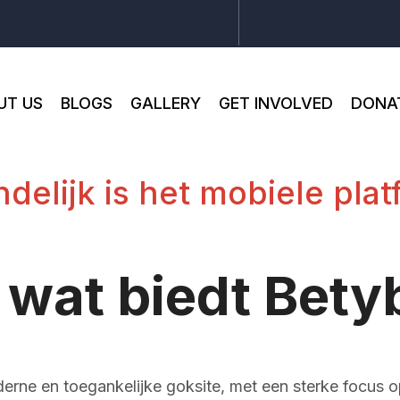
UT US
BLOGS
GALLERY
GET INVOLVED
DONA
delijk is het mobiele pla
: wat biedt Bety
derne en toegankelijke goksite, met een sterke focus 