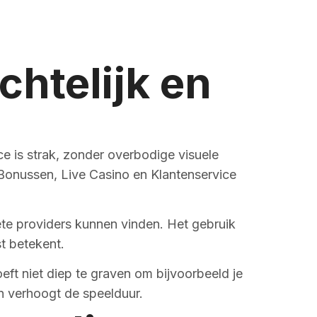
chtelijk en
ce is strak, zonder overbodige visuele
, Bonussen, Live Casino en Klantenservice
iete providers kunnen vinden. Het gebruik
t betekent.
eft niet diep te graven om bijvoorbeeld je
en verhoogt de speelduur.