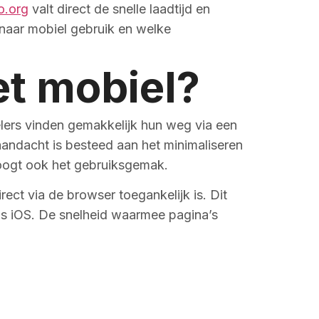
o.org
valt direct de snelle laadtijd en
h naar mobiel gebruik en welke
et mobiel?
elers vinden gemakkelijk hun weg via een
l aandacht is besteed aan het minimaliseren
rhoogt ook het gebruiksgemak.
irect via de browser toegankelijk is. Dit
ls iOS. De snelheid waarmee pagina’s