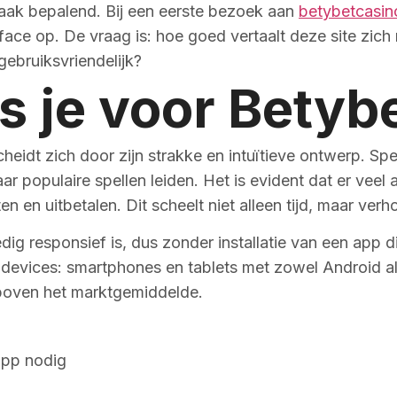
vaak bepalend. Bij een eerste bezoek aan
betybetcasin
rface op. De vraag is: hoe goed vertaalt deze site zic
gebruiksvriendelijk?
 je voor Betyb
eidt zich door zijn strakke en intuïtieve ontwerp. Sp
aar populaire spellen leiden. Het is evident dat er vee
en en uitbetalen. Dit scheelt niet alleen tijd, maar ve
edig responsief is, dus zonder installatie van een app d
 devices: smartphones en tablets met zowel Android a
 boven het marktgemiddelde.
app nodig