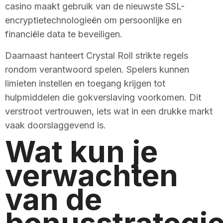
casino maakt gebruik van de nieuwste SSL-
encryptietechnologieën om persoonlijke en
financiële data te beveiligen.
Daarnaast hanteert Crystal Roll strikte regels
rondom verantwoord spelen. Spelers kunnen
limieten instellen en toegang krijgen tot
hulpmiddelen die gokverslaving voorkomen. Dit
verstroot vertrouwen, iets wat in een drukke markt
vaak doorslaggevend is.
Wat kun je
verwachten
van de
bonusstrategi