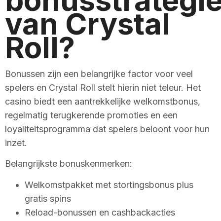
van Crystal
Roll?
Bonussen zijn een belangrijke factor voor veel
spelers en Crystal Roll stelt hierin niet teleur. Het
casino biedt een aantrekkelijke welkomstbonus,
regelmatig terugkerende promoties en een
loyaliteitsprogramma dat spelers beloont voor hun
inzet.
Belangrijkste bonuskenmerken:
Welkomstpakket met stortingsbonus plus
gratis spins
Reload-bonussen en cashbackacties