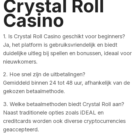
Crystal Roll
Casino
1. Is Crystal Roll Casino geschikt voor beginners?
Ja, het platform is gebruiksvriendelijk en biedt
duidelijke uitleg bij spellen en bonussen, ideaal voor
nieuwkomers.
2. Hoe snel zijn de uitbetalingen?
Gemiddeld binnen 24 tot 48 uur, afhankelijk van de
gekozen betaalmethode.
3. Welke betaalmethoden biedt Crystal Roll aan?
Naast traditionele opties zoals iDEAL en
creditcards worden ook diverse cryptocurrencies
geaccepteerd.