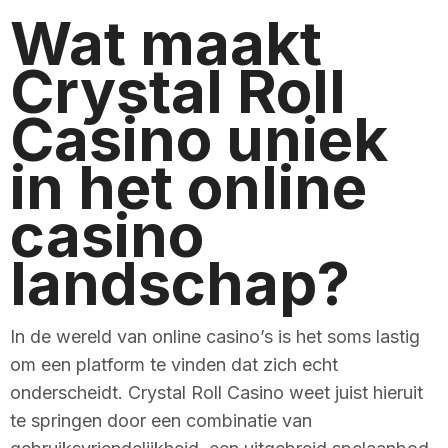
Wat maakt
Crystal Roll
Casino uniek
in het online
casino
landschap?
In de wereld van online casino’s is het soms lastig
om een platform te vinden dat zich echt
onderscheidt. Crystal Roll Casino weet juist hieruit
te springen door een combinatie van