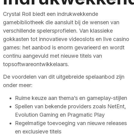
Crystal Roll biedt een indrukwekkende
gamebibliotheek die aansluit bij de wensen van
verschillende spelersprofielen. Van klassieke
gokkasten tot innovatieve videoslots en live casino
games: het aanbod is enorm gevarieerd en wordt
continu aangevuld met nieuwe titels van
topsoftwareontwikkelaars.
De voordelen van dit uitgebreide spelaanbod zijn
onder meer:
Ruime keuze aan thema’s en gameplay-stijlen
Spellen van bekende providers zoals NetEnt,
Evolution Gaming en Pragmatic Play
Regelmatige toevoeging van nieuwe releases
en exclusieve titels