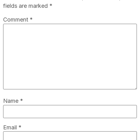
fields are marked
*
Comment
*
Name
*
Email
*