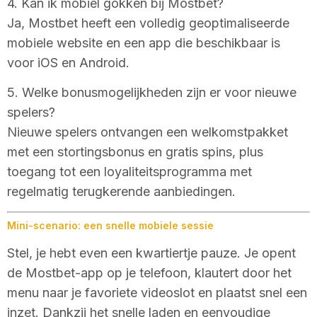
4. Kan ik mobiel gokken bij Mostbet?
Ja, Mostbet heeft een volledig geoptimaliseerde
mobiele website en een app die beschikbaar is
voor iOS en Android.
5. Welke bonusmogelijkheden zijn er voor nieuwe
spelers?
Nieuwe spelers ontvangen een welkomstpakket
met een stortingsbonus en gratis spins, plus
toegang tot een loyaliteitsprogramma met
regelmatig terugkerende aanbiedingen.
Mini-scenario: een snelle mobiele sessie
Stel, je hebt even een kwartiertje pauze. Je opent
de Mostbet-app op je telefoon, klautert door het
menu naar je favoriete videoslot en plaatst snel een
inzet. Dankzij het snelle laden en eenvoudige