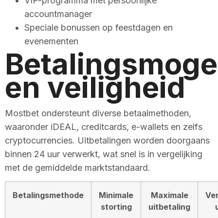
VIP-programma met persoonlijke
accountmanager
Speciale bonussen op feestdagen en
evenementen
Betalingsmoge
en veiligheid
Mostbet ondersteunt diverse betaalmethoden,
waaronder iDEAL, creditcards, e-wallets en zelfs
cryptocurrencies. Uitbetalingen worden doorgaans
binnen 24 uur verwerkt, wat snel is in vergelijking
met de gemiddelde marktstandaard.
Betalingsmethode
Minimale
Maximale
Ver
storting
uitbetaling