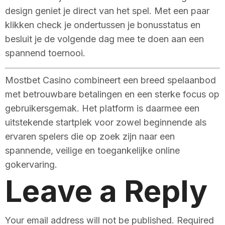
design geniet je direct van het spel. Met een paar
klikken check je ondertussen je bonusstatus en
besluit je de volgende dag mee te doen aan een
spannend toernooi.
Mostbet Casino combineert een breed spelaanbod
met betrouwbare betalingen en een sterke focus op
gebruikersgemak. Het platform is daarmee een
uitstekende startplek voor zowel beginnende als
ervaren spelers die op zoek zijn naar een
spannende, veilige en toegankelijke online
gokervaring.
Leave a Reply
Your email address will not be published.
Required