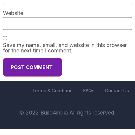
Website
Save my name, email, and website in this browser
for the next time I comment.
Terms & Condition
FAQs
Contact Us
© 2022 Build4india All rights reserved.