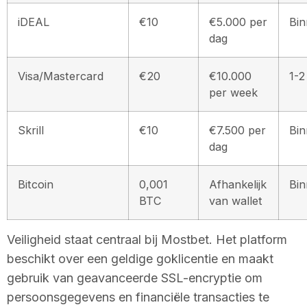
iDEAL
€10
€5.000 per
Bin
dag
Visa/Mastercard
€20
€10.000
1-2
per week
Skrill
€10
€7.500 per
Bin
dag
Bitcoin
0,001
Afhankelijk
Bin
BTC
van wallet
Veiligheid staat centraal bij Mostbet. Het platform
beschikt over een geldige goklicentie en maakt
gebruik van geavanceerde SSL-encryptie om
persoonsgegevens en financiële transacties te