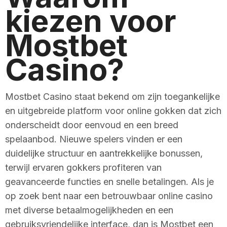
kiezen voor
Mostbet
Casino?
Mostbet Casino staat bekend om zijn toegankelijke
en uitgebreide platform voor online gokken dat zich
onderscheidt door eenvoud en een breed
spelaanbod. Nieuwe spelers vinden er een
duidelijke structuur en aantrekkelijke bonussen,
terwijl ervaren gokkers profiteren van
geavanceerde functies en snelle betalingen. Als je
op zoek bent naar een betrouwbaar online casino
met diverse betaalmogelijkheden en een
gebruiksvriendelijke interface, dan is Mostbet een