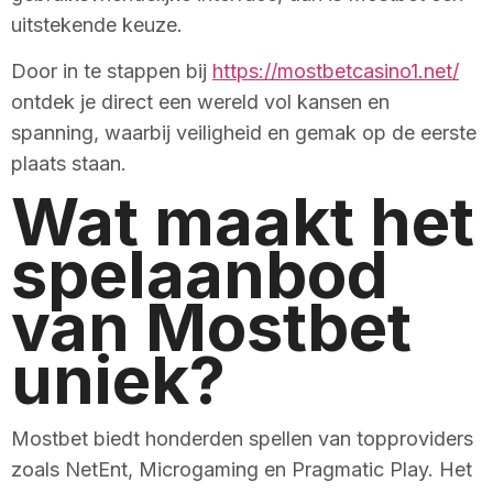
uitstekende keuze.
Door in te stappen bij
https://mostbetcasino1.net/
ontdek je direct een wereld vol kansen en
spanning, waarbij veiligheid en gemak op de eerste
plaats staan.
Wat maakt het
spelaanbod
van Mostbet
uniek?
Mostbet biedt honderden spellen van topproviders
zoals NetEnt, Microgaming en Pragmatic Play. Het