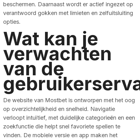
beschermen. Daarnaast wordt er actief ingezet op
verantwoord gokken met limieten en zelfuitsluiting
opties.
Wat kan je
verwachten
van de
gebruikerserv
De website van Mostbet is ontworpen met het oog
op overzichtelijkheid en snelheid. Navigatie
verloopt intuïtief, met duidelijke categorieën en een
zoekfunctie die helpt snel favoriete spellen te
vinden. De mobiele versie en app maken het