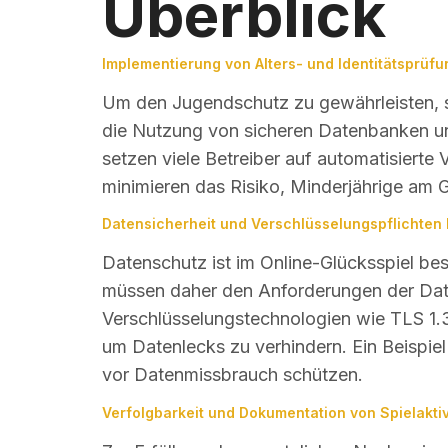
Überblick
Implementierung von Alters- und Identitätsprü
Um den Jugendschutz zu gewährleisten, si
die Nutzung von sicheren Datenbanken und d
setzen viele Betreiber auf automatisierte
minimieren das Risiko, Minderjährige am Gl
Datensicherheit und Verschlüsselungspflichten 
Datenschutz ist im Online-Glücksspiel bes
müssen daher den Anforderungen der Da
Verschlüsselungstechnologien wie TLS 1.
um Datenlecks zu verhindern. Ein Beispie
vor Datenmissbrauch schützen.
Verfolgbarkeit und Dokumentation von Spielakti