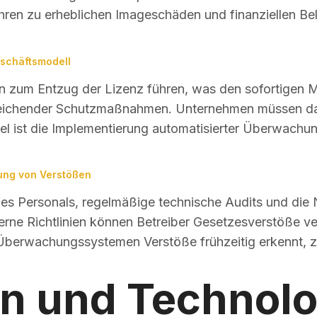
ren zu erheblichen Imageschäden und finanziellen Bela
eschäftsmodell
zum Entzug der Lizenz führen, was den sofortigen Ma
eichender Schutzmaßnahmen. Unternehmen müssen dahe
iel ist die Implementierung automatisierter Überwachu
dung von Verstößen
g des Personals, regelmäßige technische Audits und d
erne Richtlinien können Betreiber Gesetzesverstöße ver
Überwachungssystemen Verstöße frühzeitig erkennt, z
n und Technolo