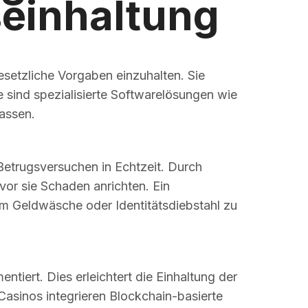
seinhaltung
esetzliche Vorgaben einzuhalten. Sie
 sind spezialisierte Softwarelösungen wie
assen.
 Betrugsversuchen in Echtzeit. Durch
vor sie Schaden anrichten. Ein
 um Geldwäsche oder Identitätsdiebstahl zu
ntiert. Dies erleichtert die Einhaltung der
Casinos integrieren Blockchain-basierte