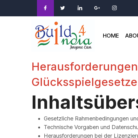
HOME
ABO
Herausforderungen 
Glücksspielgesetze
Inhaltsüber
Gesetzliche Rahmenbedingungen und i
Technische Vorgaben und Datenschu
Herausforderungen bei der Lizenzie