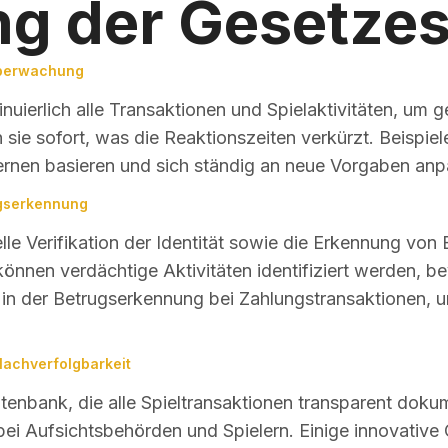
ng der Gesetze
Überwachung
ierlich alle Transaktionen und Spielaktivitäten, um g
e sofort, was die Reaktionszeiten verkürzt. Beispiele
ernen basieren und sich ständig an neue Vorgaben anp
ugserkennung
elle Verifikation der Identität sowie die Erkennung von
nnen verdächtige Aktivitäten identifiziert werden, be
KI in der Betrugserkennung bei Zahlungstransaktionen,
Nachverfolgbarkeit
enbank, die alle Spieltransaktionen transparent dokume
ei Aufsichtsbehörden und Spielern. Einige innovative 