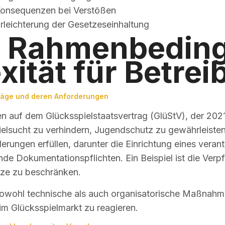
d Konsequenzen bei Verstößen
rleichterung der Gesetzeseinhaltung
e Rahmenbedin
ität für Betrei
träge und deren Anforderungen
 auf dem Glücksspielstaatsvertrag (GlüStV), der 2021 
, Spielsucht zu verhindern, Jugendschutz zu gewährleis
erungen erfüllen, darunter die Einrichtung eines veran
Dokumentationspflichten. Ein Beispiel ist die Verpfl
tze zu beschränken.
sowohl technische als auch organisatorische Maßnahm
m Glücksspielmarkt zu reagieren.