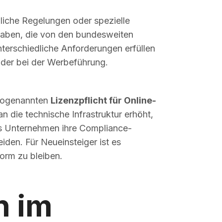
zliche Regelungen oder spezielle
gaben, die von den bundesweiten
terschiedliche Anforderungen erfüllen
 oder bei der Werbeführung.
 sogenannten
Lizenzpflicht für Online-
die technische Infrastruktur erhöht,
ss Unternehmen ihre Compliance-
den. Für Neueinsteiger ist es
orm zu bleiben.
n im