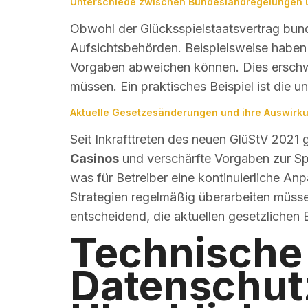
Unterschiede zwischen Bundeslandregelungen 
Obwohl der Glücksspielstaatsvertrag bunde
Aufsichtsbehörden. Beispielsweise haben
Vorgaben abweichen können. Dies erschwer
müssen. Ein praktisches Beispiel ist die 
Aktuelle Gesetzesänderungen und ihre Auswirk
Seit Inkrafttreten des neuen GlüStV 202
Casinos
und verschärfte Vorgaben zur Sp
was für Betreiber eine kontinuierliche 
Strategien regelmäßig überarbeiten müsse
entscheidend, die aktuellen gesetzlichen
Technische
Datenschu