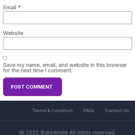
Email
*
Website
Save my name, email, and website in this browser
for the next time I comment.
Terms & Condition
FAQs
Contact Us
© 2022 Build4india All rights reserved.