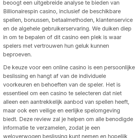
beoogt een uitgebreide analyse te bieden van
Billionairespin casino, inclusief de beschikbare
spellen, bonussen, betaalmethoden, klantenservice
en de algehele gebruikerservaring. We duiken diep
in om te bepalen of dit casino een plek is waar
spelers met vertrouwen hun geluk kunnen
beproeven.
De keuze voor een online casino is een persoonlijke
beslissing en hangt af van de individuele
voorkeuren en behoeften van de speler. Het is
essentieel om een casino te selecteren dat niet
alleen een aantrekkelijk aanbod van spellen heeft,
maar ook een veilige en eerlijke spelomgeving
biedt. Deze review zal je helpen om alle benodigde
informatie te verzamelen, zodat je een
weloverwogen beslissing kunt nemen en hopelijk