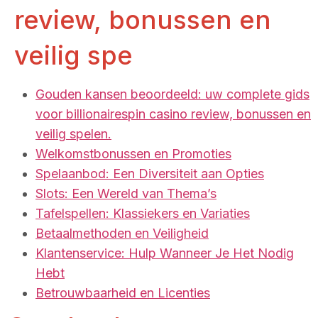
review, bonussen en
veilig spe
Gouden kansen beoordeeld: uw complete gids
voor billionairespin casino review, bonussen en
veilig spelen.
Welkomstbonussen en Promoties
Spelaanbod: Een Diversiteit aan Opties
Slots: Een Wereld van Thema’s
Tafelspellen: Klassiekers en Variaties
Betaalmethoden en Veiligheid
Klantenservice: Hulp Wanneer Je Het Nodig
Hebt
Betrouwbaarheid en Licenties