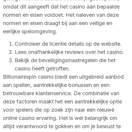
omdat dit aangeeft dat het casino aan bepaalde
normen en eisen voldoet. Het naleven van deze
normen en eisen draagt bij aan een veilige en
eerlijke spelomgeving.
Controleer de licentie details op de website.
Lees onafhankelijke reviews over het casino.
Bekijk de beveiligingsmaatregelen die het
casino heeft getroffen.
Billionairespin casino biedt een uitgebreid aanbod
aan spellen, aantrekkelijke bonussen en een
betrouwbare klantenservice. De combinatie van
deze factoren maakt het een aantrekkelijke optie
voor spelers die op zoek zijn naar een nieuwe
online casino ervaring. Het is wel belangrijk om
altijd verantwoord te gokken en om je bewust te