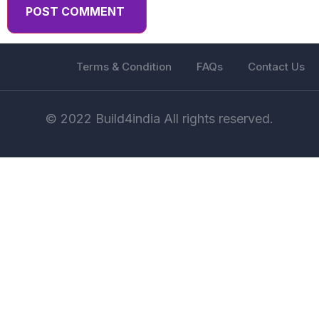
Terms & Condition
FAQs
Contact Us
© 2022 Build4india All rights reserved.