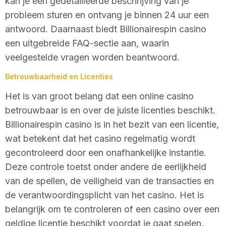
kan je een gedetailleerde beschrijving van je
probleem sturen en ontvang je binnen 24 uur een
antwoord. Daarnaast biedt Billionairespin casino
een uitgebreide FAQ-sectie aan, waarin
veelgestelde vragen worden beantwoord.
Betrouwbaarheid en Licenties
Het is van groot belang dat een online casino
betrouwbaar is en over de juiste licenties beschikt.
Billionairespin casino is in het bezit van een licentie,
wat betekent dat het casino regelmatig wordt
gecontroleerd door een onafhankelijke instantie.
Deze controle toetst onder andere de eerlijkheid
van de spellen, de veiligheid van de transacties en
de verantwoordingsplicht van het casino. Het is
belangrijk om te controleren of een casino over een
geldige licentie beschikt voordat je gaat spelen,