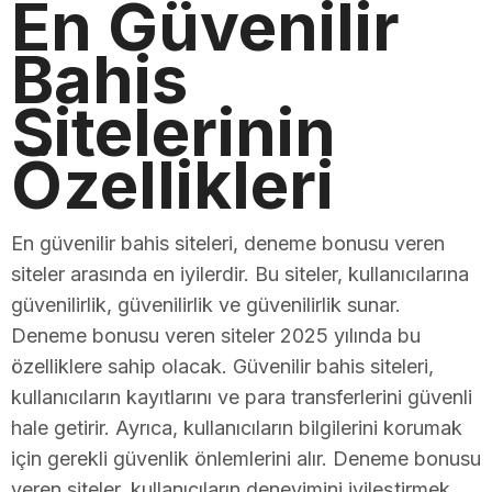
En Güvenilir
Bahis
Sitelerinin
Özellikleri
En güvenilir bahis siteleri, deneme bonusu veren
siteler arasında en iyilerdir. Bu siteler, kullanıcılarına
güvenilirlik, güvenilirlik ve güvenilirlik sunar.
Deneme bonusu veren siteler 2025 yılında bu
özelliklere sahip olacak. Güvenilir bahis siteleri,
kullanıcıların kayıtlarını ve para transferlerini güvenli
hale getirir. Ayrıca, kullanıcıların bilgilerini korumak
için gerekli güvenlik önlemlerini alır. Deneme bonusu
veren siteler, kullanıcıların deneyimini iyileştirmek