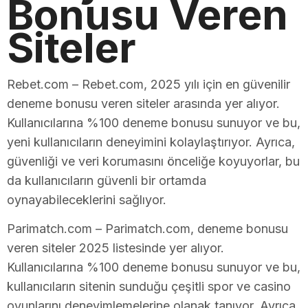
Bonusu Veren
Siteler
Rebet.com – Rebet.com, 2025 yılı için en güvenilir
deneme bonusu veren siteler arasında yer alıyor.
Kullanıcılarına %100 deneme bonusu sunuyor ve bu,
yeni kullanıcıların deneyimini kolaylaştırıyor. Ayrıca,
güvenliği ve veri korumasını önceliğe koyuyorlar, bu
da kullanıcıların güvenli bir ortamda
oynayabileceklerini sağlıyor.
Parimatch.com – Parimatch.com, deneme bonusu
veren siteler 2025 listesinde yer alıyor.
Kullanıcılarına %100 deneme bonusu sunuyor ve bu,
kullanıcıların sitenin sunduğu çeşitli spor ve casino
oyunlarını deneyimlemelerine olanak tanıyor. Ayrıca,