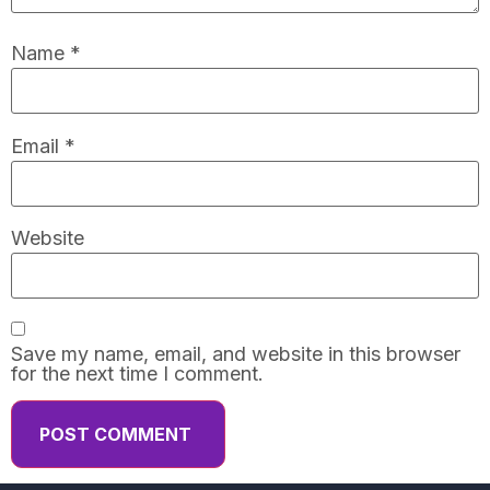
Name
*
Email
*
Website
Save my name, email, and website in this browser
for the next time I comment.