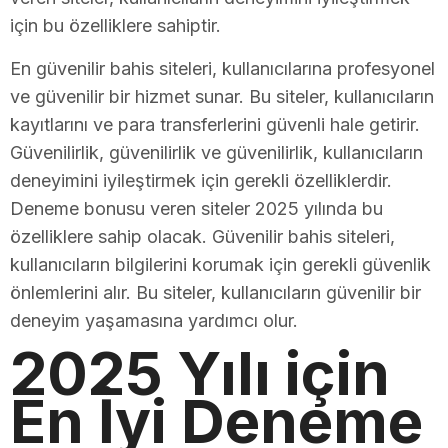
için bu özelliklere sahiptir.
En güvenilir bahis siteleri, kullanıcılarına profesyonel
ve güvenilir bir hizmet sunar. Bu siteler, kullanıcıların
kayıtlarını ve para transferlerini güvenli hale getirir.
Güvenilirlik, güvenilirlik ve güvenilirlik, kullanıcıların
deneyimini iyileştirmek için gerekli özelliklerdir.
Deneme bonusu veren siteler 2025 yılında bu
özelliklere sahip olacak. Güvenilir bahis siteleri,
kullanıcıların bilgilerini korumak için gerekli güvenlik
önlemlerini alır. Bu siteler, kullanıcıların güvenilir bir
deneyim yaşamasına yardımcı olur.
2025 Yılı için
En İyi Deneme