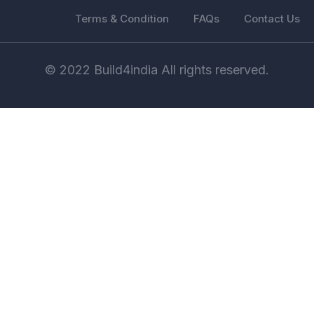
Terms & Condition
FAQs
Contact Us
© 2022 Build4india All rights reserved.