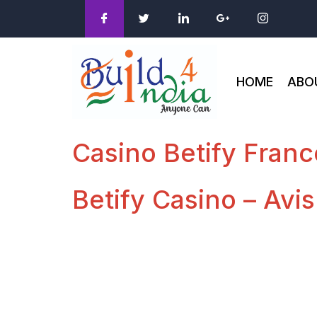
HOME
ABO
Casino Betify Franc
Betify Casino – Avi