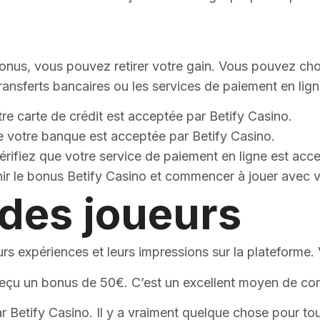
nus, vous pouvez retirer votre gain. Vous pouvez choi
s transferts bancaires ou les services de paiement en lign
tre carte de crédit est acceptée par Betify Casino.
ue votre banque est acceptée par Betify Casino.
érifiez que votre service de paiement en ligne est acc
ir le bonus Betify Casino et commencer à jouer avec 
 des joueurs
s expériences et leurs impressions sur la plateforme. Vo
 reçu un bonus de 50€. C’est un excellent moyen de co
ar Betify Casino. Il y a vraiment quelque chose pour to