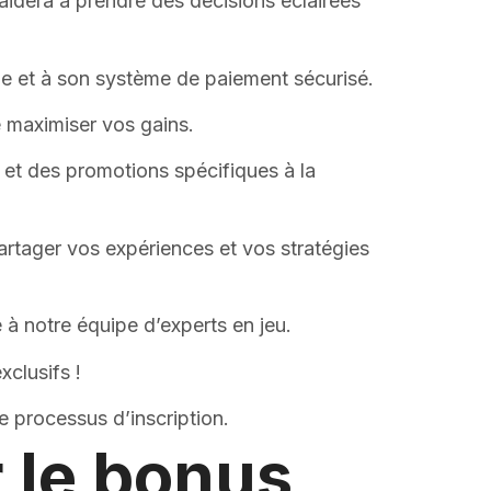
 aidera à prendre des décisions éclairées
le et à son système de paiement sécurisé.
e maximiser vos gains.
 et des promotions spécifiques à la
artager vos expériences et vos stratégies
à notre équipe d’experts en jeu.
xclusifs !
e processus d’inscription.
r le bonus