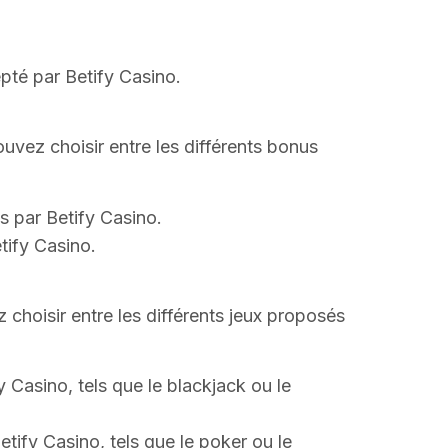
epté par Betify Casino.
vez choisir entre les différents bonus
s par Betify Casino.
tify Casino.
hoisir entre les différents jeux proposés
 Casino, tels que le blackjack ou le
etify Casino, tels que le poker ou le