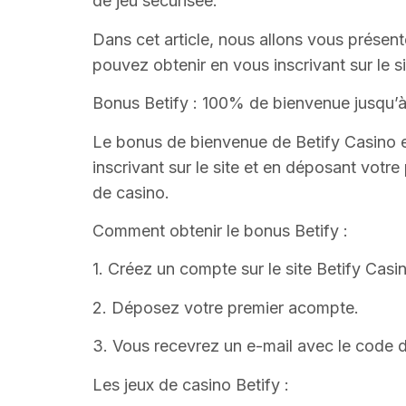
de jeu sécurisée.
Dans cet article, nous allons vous présent
pouvez obtenir en vous inscrivant sur le si
Bonus Betify : 100% de bienvenue jusqu’
Le bonus de bienvenue de Betify Casino 
inscrivant sur le site et en déposant votre
de casino.
Comment obtenir le bonus Betify :
1. Créez un compte sur le site Betify Casi
2. Déposez votre premier acompte.
3. Vous recevrez un e-mail avec le code 
Les jeux de casino Betify :