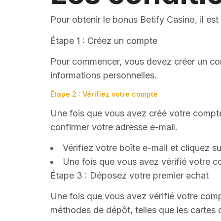
Pour obtenir le bonus Betify Casino, il est
Étape 1 : Créez un compte
Pour commencer, vous devez créer un compt
informations personnelles.
Étape 2 : Vérifiez votre compte
Une fois que vous avez créé votre compte,
confirmer votre adresse e-mail.
Vérifiez votre boîte e-mail et cliquez sur
Une fois que vous avez vérifié votre 
Étape 3 : Déposez votre premier achat
Une fois que vous avez vérifié votre comp
méthodes de dépôt, telles que les cartes d