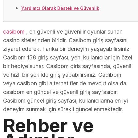
Yardımcı Olarak Destek ve Güvenlik
casibom
, en güvenli ve güvenilir oyunlar sunan
casino sitelerinden biridir. Casibom giriş sayfasını
ziyaret ederek, harika bir deneyim yaşayabilirsiniz.
Casibom 158 giriş sayfası, yeni kullanıcılar için özel
bir hediye sunar. Casibom giris sayfasında, güvenli
ve hızlı bir şekilde giriş yapabilirsiniz. Cadibom
veya casibon gibi alternatifler de mevcut olsa da,
casıbom en güncel ve güvenli giriş sayfasıdır.
Casibom güncel giriş sayfası, kullanıcılarına en iyi
deneyim sunmak için sürekli güncellenmektedir.
Rehber ve