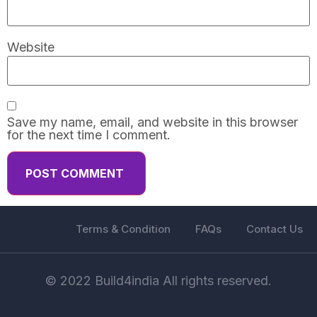
Website
Save my name, email, and website in this browser
for the next time I comment.
Terms & Condition
FAQs
Contact Us
© 2022 Build4india All rights reserved.