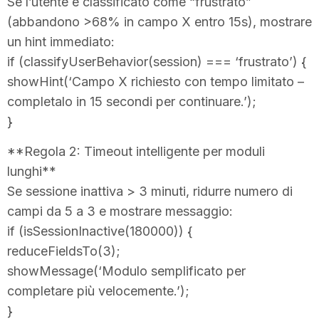
Se l’utente è classificato come “frustrato”
(abbandono >68% in campo X entro 15s), mostrare
un hint immediato:
if (classifyUserBehavior(session) === ‘frustrato’) {
showHint(‘Campo X richiesto con tempo limitato –
completalo in 15 secondi per continuare.’);
}
**Regola 2: Timeout intelligente per moduli
lunghi**
Se sessione inattiva > 3 minuti, ridurre numero di
campi da 5 a 3 e mostrare messaggio:
if (isSessionInactive(180000)) {
reduceFieldsTo(3);
showMessage(‘Modulo semplificato per
completare più velocemente.’);
}