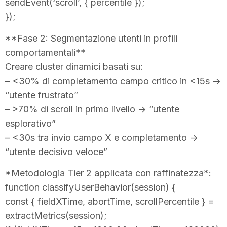
sendEvent(‘scroll’, { percentile });
});
**Fase 2: Segmentazione utenti in profili
comportamentali**
Creare cluster dinamici basati su:
– <30% di completamento campo critico in <15s →
“utente frustrato”
– >70% di scroll in primo livello → “utente
esplorativo”
– <30s tra invio campo X e completamento →
“utente decisivo veloce”
*Metodologia Tier 2 applicata con raffinatezza*:
function classifyUserBehavior(session) {
const { fieldXTime, abortTime, scrollPercentile } =
extractMetrics(session);