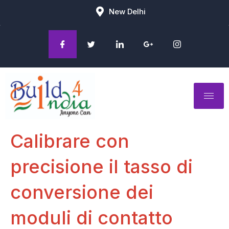
New Delhi
Calibrare con
precisione il tasso di
conversione dei
moduli di contatto