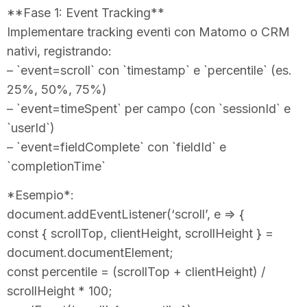
**Fase 1: Event Tracking**
Implementare tracking eventi con Matomo o CRM
nativi, registrando:
– `event=scroll` con `timestamp` e `percentile` (es.
25%, 50%, 75%)
– `event=timeSpent` per campo (con `sessionId` e
`userId`)
– `event=fieldComplete` con `fieldId` e
`completionTime`
*Esempio*:
document.addEventListener(‘scroll’, e => {
const { scrollTop, clientHeight, scrollHeight } =
document.documentElement;
const percentile = (scrollTop + clientHeight) /
scrollHeight * 100;