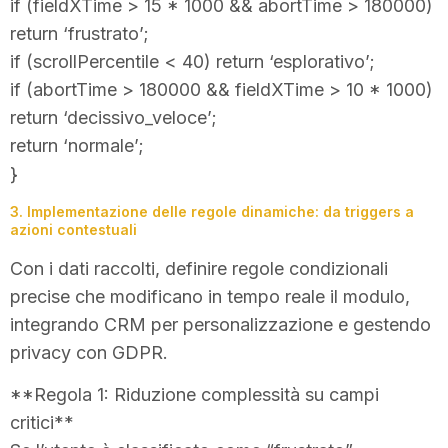
if (fieldXTime > 15 * 1000 && abortTime > 180000)
return ‘frustrato’;
if (scrollPercentile < 40) return ‘esplorativo’;
if (abortTime > 180000 && fieldXTime > 10 * 1000)
return ‘decissivo_veloce’;
return ‘normale’;
}
3. Implementazione delle regole dinamiche: da triggers a
azioni contestuali
Con i dati raccolti, definire regole condizionali
precise che modificano in tempo reale il modulo,
integrando CRM per personalizzazione e gestendo
privacy con GDPR.
**Regola 1: Riduzione complessità su campi
critici**