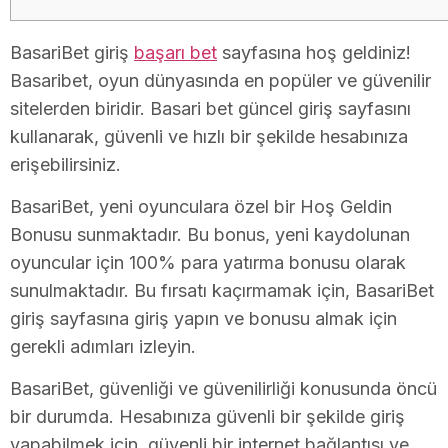
BasariBet giriş
başarı bet
sayfasına hoş geldiniz!
Basaribet, oyun dünyasında en popüler ve güvenilir
sitelerden biridir. Basari bet güncel giriş sayfasını
kullanarak, güvenli ve hızlı bir şekilde hesabınıza
erişebilirsiniz.
BasariBet, yeni oyunculara özel bir Hoş Geldin
Bonusu sunmaktadır. Bu bonus, yeni kaydolunan
oyuncular için 100% para yatırma bonusu olarak
sunulmaktadır. Bu fırsatı kaçırmamak için, BasariBet
giriş sayfasına giriş yapın ve bonusu almak için
gerekli adımları izleyin.
BasariBet, güvenliği ve güvenilirliği konusunda öncü
bir durumda. Hesabınıza güvenli bir şekilde giriş
yapabilmek için, güvenli bir internet bağlantısı ve