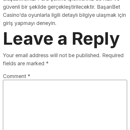
güvenli bir şekilde gerçekleştirilecektir. BaşarıBet
Casino’da oyunlarla ilgili detaylı bilgiye ulaşmak için
giriş yapmayı deneyin.
Leave a Reply
Your email address will not be published.
Required
fields are marked
*
Comment
*