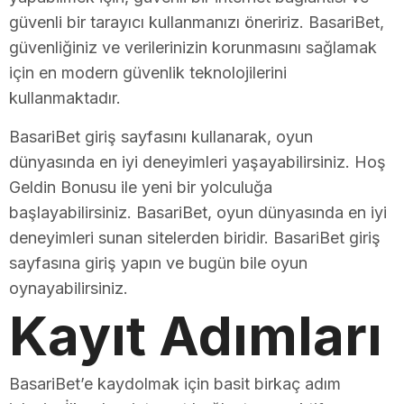
güvenli bir tarayıcı kullanmanızı öneririz. BasariBet,
güvenliğiniz ve verilerinizin korunmasını sağlamak
için en modern güvenlik teknolojilerini
kullanmaktadır.
BasariBet giriş sayfasını kullanarak, oyun
dünyasında en iyi deneyimleri yaşayabilirsiniz. Hoş
Geldin Bonusu ile yeni bir yolculuğa
başlayabilirsiniz. BasariBet, oyun dünyasında en iyi
deneyimleri sunan sitelerden biridir. BasariBet giriş
sayfasına giriş yapın ve bugün bile oyun
oynayabilirsiniz.
Kayıt Adımları
BasariBet’e kaydolmak için basit birkaç adım