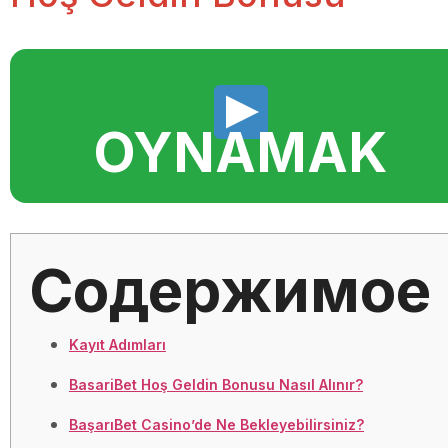
OYNAMAK
Содержимое
Kayıt Adımları
BasariBet Hoş Geldin Bonusu Nasıl Alınır?
BaşarıBet Casino’de Ne Bekleyebilirsiniz?