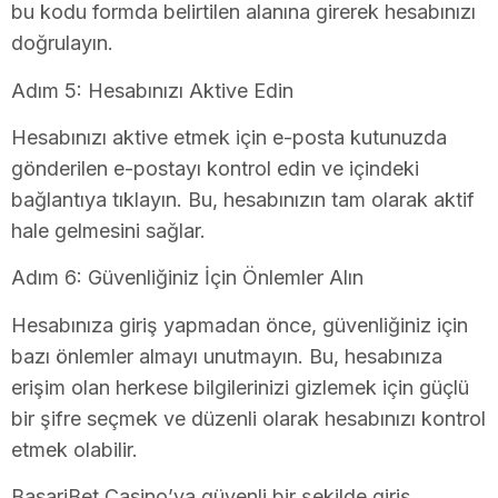
bu kodu formda belirtilen alanına girerek hesabınızı
doğrulayın.
Adım 5: Hesabınızı Aktive Edin
Hesabınızı aktive etmek için e-posta kutunuzda
gönderilen e-postayı kontrol edin ve içindeki
bağlantıya tıklayın. Bu, hesabınızın tam olarak aktif
hale gelmesini sağlar.
Adım 6: Güvenliğiniz İçin Önlemler Alın
Hesabınıza giriş yapmadan önce, güvenliğiniz için
bazı önlemler almayı unutmayın. Bu, hesabınıza
erişim olan herkese bilgilerinizi gizlemek için güçlü
bir şifre seçmek ve düzenli olarak hesabınızı kontrol
etmek olabilir.
BasariBet Casino’ya güvenli bir şekilde giriş