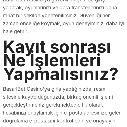
yaparak, oyunlarınızı ve para transferlerinizi daha
rahat bir şekilde yönetebilirsiniz. Güvenliği her
zaman önceliğe koymak, oyun deneyiminizi daha iyi
hale getirir.
Kayıt sonrası
Ne İşlemleri
Yapmalısınız?
BasariBet Casino’ya giriş yaptığınızda, resmi
sitesine kaydolduğunuzda, birkaç önemli işlemi
gerçekleştirmeniz gerekmektedir. İlk olarak,
hesabınızı onaylamak için e-posta adresinize gelen
doğrulama e-postasını kontrol edin ve onaylayın.