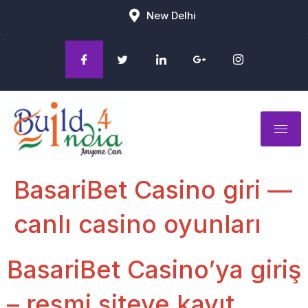
New Delhi
BasariBet Casino giri —
canlı casino oyunları
BasariBet Casino’ya giriş
– resmi siteye kayıt