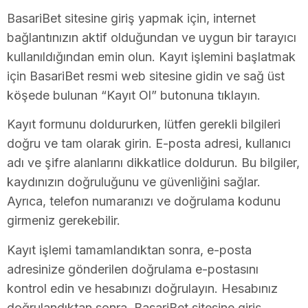
BasariBet sitesine giriş yapmak için, internet
bağlantınızın aktif olduğundan ve uygun bir tarayıcı
kullanıldığından emin olun. Kayıt işlemini başlatmak
için BasariBet resmi web sitesine gidin ve sağ üst
köşede bulunan “Kayıt Ol” butonuna tıklayın.
Kayıt formunu doldururken, lütfen gerekli bilgileri
doğru ve tam olarak girin. E-posta adresi, kullanıcı
adı ve şifre alanlarını dikkatlice doldurun. Bu bilgiler,
kaydınızın doğruluğunu ve güvenliğini sağlar.
Ayrıca, telefon numaranızı ve doğrulama kodunu
girmeniz gerekebilir.
Kayıt işlemi tamamlandıktan sonra, e-posta
adresinize gönderilen doğrulama e-postasını
kontrol edin ve hesabınızı doğrulayın. Hesabınız
doğrulandıktan sonra, BasariBet sitesine giriş