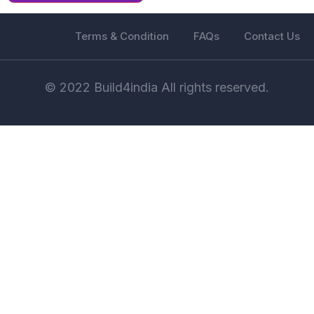
Terms & Condition
FAQs
Contact Us
© 2022 Build4india All rights reserved.