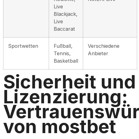
Live
Blackjack,
Live
Baccarat
Sportwetten
Fußball,
Verschiedene
Tennis,
Anbieter
Basketball
Sicherheit und
Lizenzierung:
Vertrauenswür
von mostbet