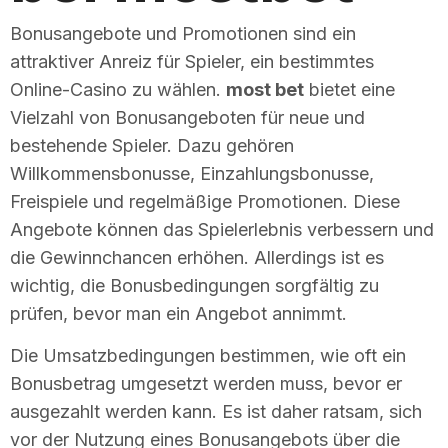
Bonusangebote und Promotionen sind ein
attraktiver Anreiz für Spieler, ein bestimmtes
Online-Casino zu wählen.
most bet
bietet eine
Vielzahl von Bonusangeboten für neue und
bestehende Spieler. Dazu gehören
Willkommensbonusse, Einzahlungsbonusse,
Freispiele und regelmäßige Promotionen. Diese
Angebote können das Spielerlebnis verbessern und
die Gewinnchancen erhöhen. Allerdings ist es
wichtig, die Bonusbedingungen sorgfältig zu
prüfen, bevor man ein Angebot annimmt.
Die Umsatzbedingungen bestimmen, wie oft ein
Bonusbetrag umgesetzt werden muss, bevor er
ausgezahlt werden kann. Es ist daher ratsam, sich
vor der Nutzung eines Bonusangebots über die