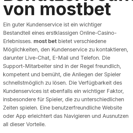
von mostbet
Ein guter Kundenservice ist ein wichtiger
Bestandteil eines erstklassigen Online-Casino-
Erlebnisses.
most bet
bietet verschiedene
Möglichkeiten, den Kundenservice zu kontaktieren,
darunter Live-Chat, E-Mail und Telefon. Die
Support-Mitarbeiter sind in der Regel freundlich,
kompetent und bemüht, die Anliegen der Spieler
schnellstmöglich zu lösen. Die Verfügbarkeit des
Kundenservices ist ebenfalls ein wichtiger Faktor,
insbesondere für Spieler, die zu unterschiedlichen
Zeiten spielen. Eine benutzerfreundliche Website
oder App erleichtert das Navigieren und Ausnutzen
all dieser Vorteile.