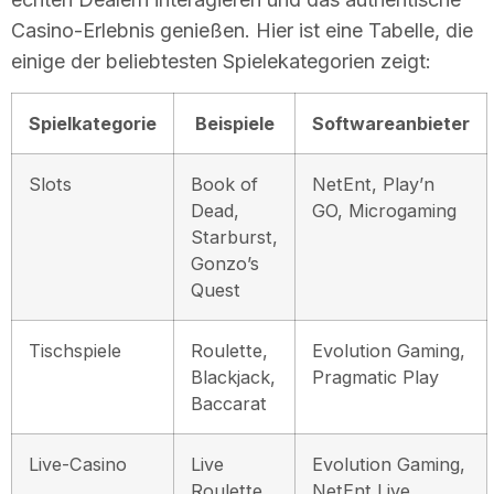
Casino-Erlebnis genießen. Hier ist eine Tabelle, die
einige der beliebtesten Spielekategorien zeigt:
Spielkategorie
Beispiele
Softwareanbieter
Slots
Book of
NetEnt, Play’n
Dead,
GO, Microgaming
Starburst,
Gonzo’s
Quest
Tischspiele
Roulette,
Evolution Gaming,
Blackjack,
Pragmatic Play
Baccarat
Live-Casino
Live
Evolution Gaming,
Roulette,
NetEnt Live