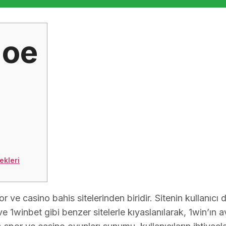
ое
ekleri
r ve casino bahis sitelerinden biridir. Sitenin kullanıc
 ve 1winbet gibi benzer sitelerle kıyaslanılarak, 1win’ın a