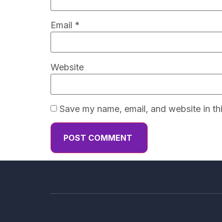
Email
*
Website
Save my name, email, and website in thi