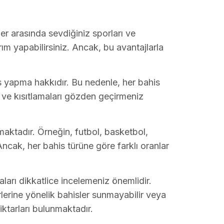
ler arasında sevdiğiniz sporları ve
rım yapabilirsiniz. Ancak, bu avantajlarla
is yapma hakkıdır. Bu nedenle, her bahis
 ve kısıtlamaları gözden geçirmeniz
ulmaktadır. Örneğin, futbol, basketbol,
ncak, her bahis türüne göre farklı oranlar
ları dikkatlice incelemeniz önemlidir.
türlerine yönelik bahisler sunmayabilir veya
iktarları bulunmaktadır.