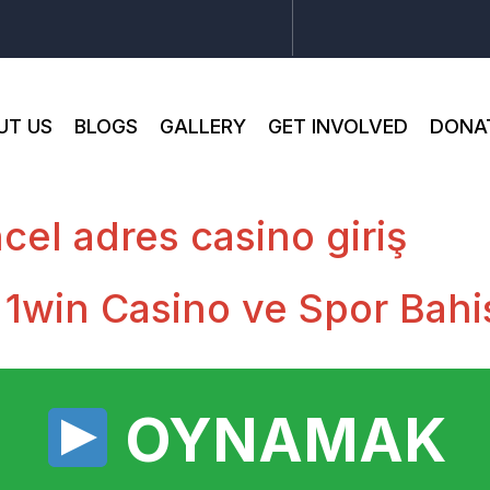
UT US
BLOGS
GALLERY
GET INVOLVED
DONA
el adres casino giriş
 1win Casino ve Spor Bahis
OYNAMAK