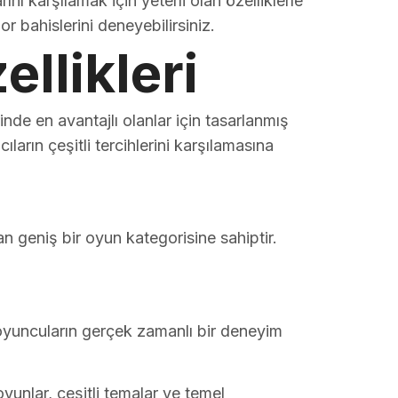
ını karşılamak için yeterli olan özelliklerle
or bahislerini deneyebilirsiniz.
llikleri
nde en avantajlı olanlar için tasarlanmış
ların çeşitli tercihlerini karşılamasına
n geniş bir oyun kategorisine sahiptir.
 oyuncuların gerçek zamanlı bir deneyim
yunlar, çeşitli temalar ve temel