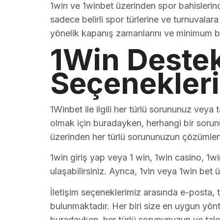
1win ve 1winbet üzerinden spor bahislerinde
sadece belirli spor türlerine ve turnuvalar
yönelik kapanış zamanlarını ve minimum bah
1Win Destek
Seçenekleri
1Winbet ile ilgili her türlü sorununuz veya
olmak için buradayken, herhangi bir sorunuz
üzerinden her türlü sorununuzun çözümlenme
1win giriş yap veya 1 win, 1win casino, 1w
ulaşabilirsiniz. Ayrıca, 1vin veya 1win bet
İletişim seçeneklerimiz arasında e-posta, 
bulunmaktadır. Her biri size en uygun yönt
buradayken, her türlü sorununuzun ve talepl