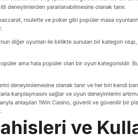
şitli deneyimlerden yararlanabilmesine olanak tanır.
accarat, roulette ve poker gibi popüler masa oyunlarını
r.
un diğer oyunları ile birlikte sunulan bir kategori olup
püler ama hala popüler olan bir oyun kategorisidir. Bu
lerini deneyimlemesine olanak tanır ve her biri kendi benz
rla karşılaşmasını sağlar ve oyun deneyimlerini artırmak
rıyla anlaşılan 1Win Casino, güvenli ve güvenilir bir plat
.
ahisleri ve Kul