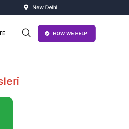
New Delhi
TE
HOW WE HELP
leri