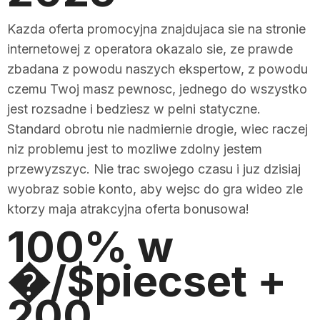
Kazda oferta promocyjna znajdujaca sie na stronie
internetowej z operatora okazalo sie, ze prawde
zbadana z powodu naszych ekspertow, z powodu
czemu Twoj masz pewnosc, jednego do wszystko
jest rozsadne i bedziesz w pelni statyczne.
Standard obrotu nie nadmiernie drogie, wiec raczej
niz problemu jest to mozliwe zdolny jestem
przewyzszyc. Nie trac swojego czasu i juz dzisiaj
wyobraz sobie konto, aby wejsc do gra wideo zle
ktorzy maja atrakcyjna oferta bonusowa!
100% w
�/$piecset +
200