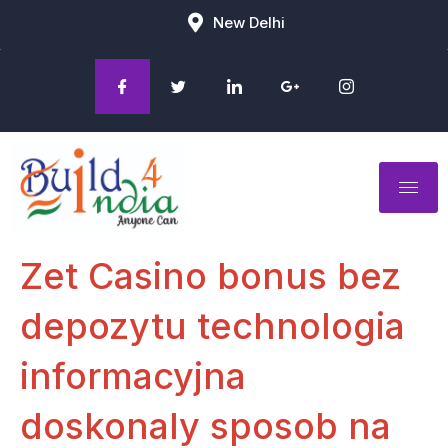
New Delhi
Zet Casino bonus bez
depozytu technologia
informacyjna
doskonaly sposob na