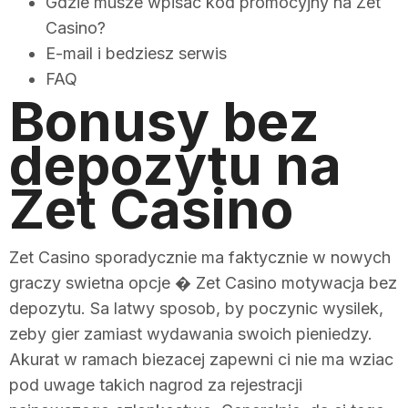
Gdzie musze wpisac kod promocyjny na Zet
Casino?
E-mail i bedziesz serwis
FAQ
Bonusy bez
depozytu na
Zet Casino
Zet Casino sporadycznie ma faktycznie w nowych
graczy swietna opcje � Zet Casino motywacja bez
depozytu. Sa latwy sposob, by poczynic wysilek,
zeby gier zamiast wydawania swoich pieniedzy.
Akurat w ramach biezacej zapewni ci nie ma wziac
pod uwage takich nagrod za rejestracji