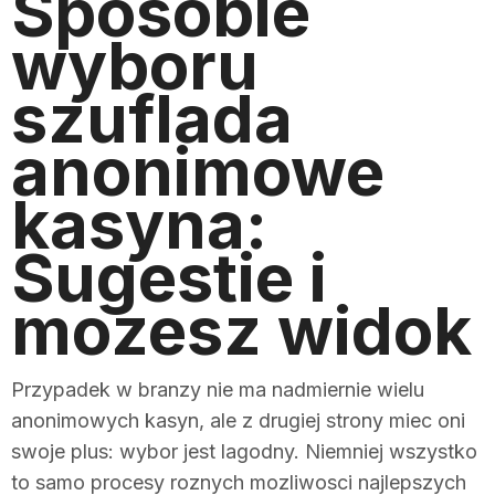
Sposobie
wyboru
szuflada
anonimowe
kasyna:
Sugestie i
mozesz widok
Przypadek w branzy nie ma nadmiernie wielu
anonimowych kasyn, ale z drugiej strony miec oni
swoje plus: wybor jest lagodny. Niemniej wszystko
to samo procesy roznych mozliwosci najlepszych