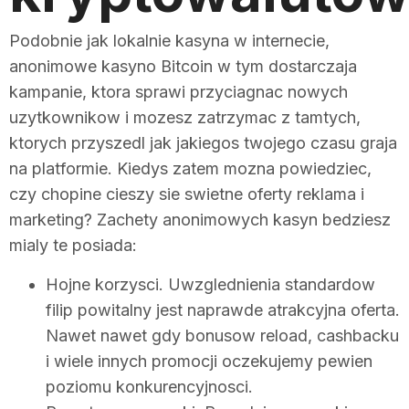
Podobnie jak lokalnie kasyna w internecie,
anonimowe kasyno Bitcoin w tym dostarczaja
kampanie, ktora sprawi przyciagnac nowych
uzytkownikow i mozesz zatrzymac z tamtych,
ktorych przyszedl jak jakiegos twojego czasu graja
na platformie. Kiedys zatem mozna powiedziec,
czy chopine cieszy sie swietne oferty reklama i
marketing? Zachety anonimowych kasyn bedziesz
mialy te posiada:
Hojne korzysci. Uwzglednienia standardow
filip powitalny jest naprawde atrakcyjna oferta.
Nawet nawet gdy bonusow reload, cashbacku
i wiele innych promocji oczekujemy pewien
poziomu konkurencyjnosci.