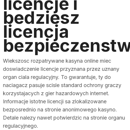
licencje i
bedziesz
licencja
bezpieczenst
Wiekszosc rozpatrywane kasyna online miec
doswiadczenie licencje przyznana przez uznany
organ ciala regulacyjny. To gwarantuje, ty do
naciagacz pasuje scisle standard ochrony graczy
korzystajacych z gier hazardowych internet.
Informacje istotne licencji sa zlokalizowane
bezposrednio na stronie anonimowego kasyno.
Detale nalezy nawet potwierdzic na stronie organu
regulacyjnego.