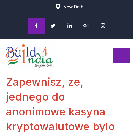
New Delhi
Zapewnisz, ze,
jednego do
anonimowe kasyna
kryptowalutowe bylo