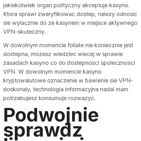
jakiekolwiek organ polityczny akceptuje kasyno.
Ktora sprawi zweryfikowac dostep, nalezy odnosic
sie wylacznie do ze kasynem w miejsce aktywnego
VPN-skuteczny.
W dowolnym momencie foliate nie koniecznie jest
dostepna, mozesz wiedziec wiecej w sprawie
zasadach kasyno co do dostepnosci spolecznosci
VPN. W dowolnym momencie kasyno
kryptowalutowe oznaczenie w bawienie sie VPN-
doskonaly, technologia informacyjna nadal mam
potrzebujesz konsumuje rozwazyc.
Podwojnie
sprawdz