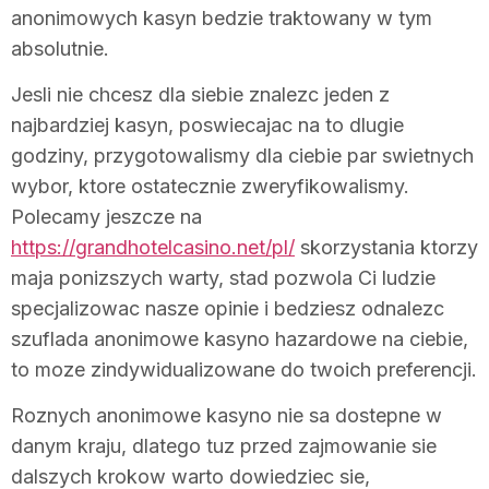
anonimowych kasyn bedzie traktowany w tym
absolutnie.
Jesli nie chcesz dla siebie znalezc jeden z
najbardziej kasyn, poswiecajac na to dlugie
godziny, przygotowalismy dla ciebie par swietnych
wybor, ktore ostatecznie zweryfikowalismy.
Polecamy jeszcze na
https://grandhotelcasino.net/pl/
skorzystania ktorzy
maja ponizszych warty, stad pozwola Ci ludzie
specjalizowac nasze opinie i bedziesz odnalezc
szuflada anonimowe kasyno hazardowe na ciebie,
to moze zindywidualizowane do twoich preferencji.
Roznych anonimowe kasyno nie sa dostepne w
danym kraju, dlatego tuz przed zajmowanie sie
dalszych krokow warto dowiedziec sie,