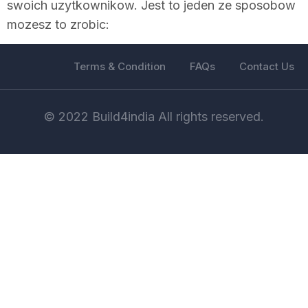
swoich uzytkownikow. Jest to jeden ze sposobow
mozesz to zrobic:
Terms & Condition
FAQs
Contact Us
© 2022 Build4india All rights reserved.