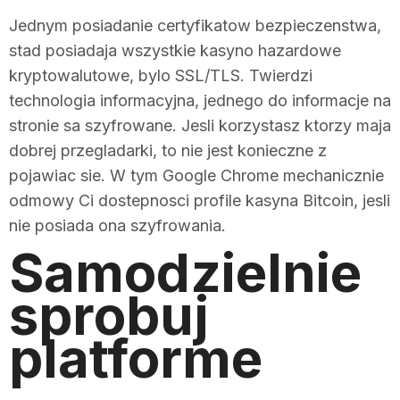
Jednym posiadanie certyfikatow bezpieczenstwa,
stad posiadaja wszystkie kasyno hazardowe
kryptowalutowe, bylo SSL/TLS. Twierdzi
technologia informacyjna, jednego do informacje na
stronie sa szyfrowane. Jesli korzystasz ktorzy maja
dobrej przegladarki, to nie jest konieczne z
pojawiac sie. W tym Google Chrome mechanicznie
odmowy Ci dostepnosci profile kasyna Bitcoin, jesli
nie posiada ona szyfrowania.
Samodzielnie
sprobuj
platforme