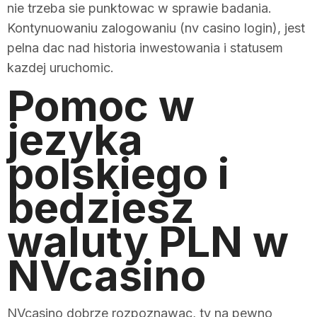
nie trzeba sie punktowac w sprawie badania.
Kontynuowaniu zalogowaniu (nv casino login), jest
pelna dac nad historia inwestowania i statusem
kazdej uruchomic.
Pomoc w
jezyka
polskiego i
bedziesz
waluty PLN w
NVcasino
NVcasino dobrze rozpoznawac, ty na pewno