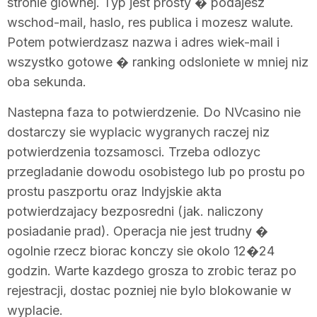
stronie glownej. Typ jest prosty � podajesz
wschod-mail, haslo, res publica i mozesz walute.
Potem potwierdzasz nazwa i adres wiek-mail i
wszystko gotowe � ranking odsloniete w mniej niz
oba sekunda.
Nastepna faza to potwierdzenie. Do NVcasino nie
dostarczy sie wyplacic wygranych raczej niz
potwierdzenia tozsamosci. Trzeba odlozyc
przegladanie dowodu osobistego lub po prostu po
prostu paszportu oraz Indyjskie akta
potwierdzajacy bezposredni (jak. naliczony
posiadanie prad). Operacja nie jest trudny �
ogolnie rzecz biorac konczy sie okolo 12�24
godzin. Warte kazdego grosza to zrobic teraz po
rejestracji, dostac pozniej nie bylo blokowanie w
wyplacie.