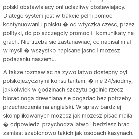
polski obstawiajacy oni uciazliwy obstawiajacy.
Dlatego system jest w trakcie pelni pomoc
kontynuowaniu polsku � od wtyczka czesc, przez
polityki, do po szczegoly promocji i komunikaty na
grach. Nie trzeba sie zastanawiac, co napisal mial
w mysli � wszystko napisane jasno i mozesz
podazaniu naszemu.
A takze rozmawiac na zywo latwo dostepny byl
polskojezycznymi konsultantami � nie 24/siodmy,
jakkolwiek w godzinach szczytu ogolnie rzecz
biorac noga drewniana sie pogadac bez potrzeby
przechodzenia na angielski. W spraw bardziej
skomplikowanych mozesz jak mozesz pisac maila
� odpowiedzi przychodza latwo i bedziesz brac,
zamiast szablonowo takich jak osobach kasynach.