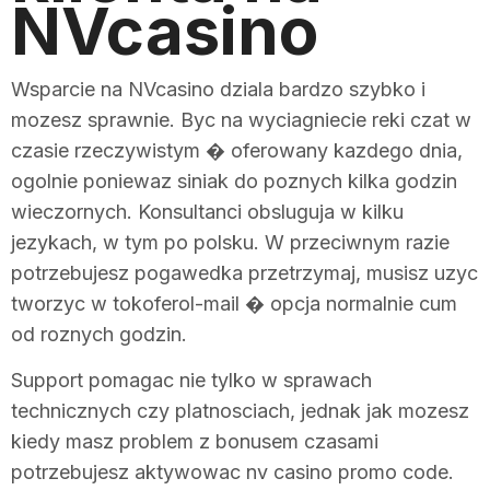
NVcasino
Wsparcie na NVcasino dziala bardzo szybko i
mozesz sprawnie. Byc na wyciagniecie reki czat w
czasie rzeczywistym � oferowany kazdego dnia,
ogolnie poniewaz siniak do poznych kilka godzin
wieczornych. Konsultanci obsluguja w kilku
jezykach, w tym po polsku. W przeciwnym razie
potrzebujesz pogawedka przetrzymaj, musisz uzyc
tworzyc w tokoferol-mail � opcja normalnie cum
od roznych godzin.
Support pomagac nie tylko w sprawach
technicznych czy platnosciach, jednak jak mozesz
kiedy masz problem z bonusem czasami
potrzebujesz aktywowac nv casino promo code.