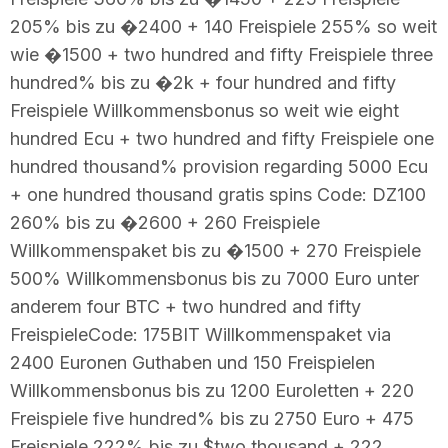
205% bis zu �2400 + 140 Freispiele 255% so weit
wie �1500 + two hundred and fifty Freispiele three
hundred% bis zu �2k + four hundred and fifty
Freispiele Willkommensbonus so weit wie eight
hundred Ecu + two hundred and fifty Freispiele one
hundred thousand% provision regarding 5000 Ecu
+ one hundred thousand gratis spins Code: DZ100
260% bis zu �2600 + 260 Freispiele
Willkommenspaket bis zu �1500 + 270 Freispiele
500% Willkommensbonus bis zu 7000 Euro unter
anderem four BTC + two hundred and fifty
FreispieleCode: 175BIT Willkommenspaket via
2400 Euronen Guthaben und 150 Freispielen
Willkommensbonus bis zu 1200 Euroletten + 220
Freispiele five hundred% bis zu 2750 Euro + 475
Freispiele 222% bis zu $two thousand + 222