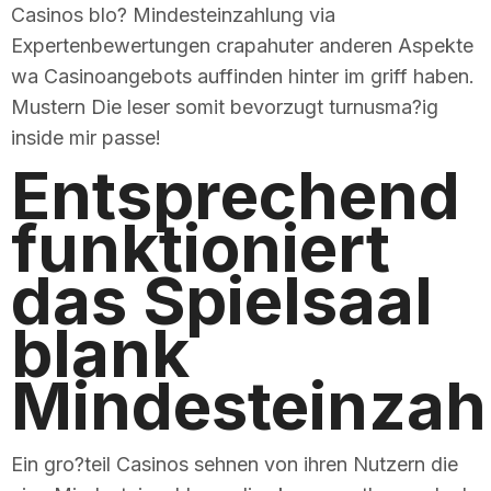
Casinos blo? Mindesteinzahlung via
Expertenbewertungen crapahuter anderen Aspekte
wa Casinoangebots auffinden hinter im griff haben.
Mustern Die leser somit bevorzugt turnusma?ig
inside mir passe!
Entsprechend
funktioniert
das Spielsaal
blank
Mindesteinzah
Ein gro?teil Casinos sehnen von ihren Nutzern die