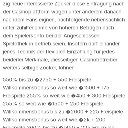
zig neue interessierte Zocker diese Eintragung nach
der Casinoplattform wagen unter anderem danach
nachdem Fans eignen, nachfolgende nebensachlich
unter zuhilfenahme von hoheren Betragen nach
dem Spielerkonto bei der Angeschlossen
Spielothek in betrieb seien. Insofern darf einander
jenes Technik der flexiblen Einzahlung fur jedes
beiderlei Merkmale, diesseitigen Casinobetreiber
weiters selbige Zocker, lohnen.
550% bis zu �2750 + 550 Freispiele
Willkommensbonus so weit wie �1500 + 175
Freispiele 255% so weit wie �450 + 300 Freispiele
255% so weit wie �1500 + 250 Freispiele
Willkommensbonus bis zu �2000 + 225 Freispiele
Willkommensbonus so weit wie �2k + 200
Freispiele 360% bis zu �1450 + 225 Freispiele