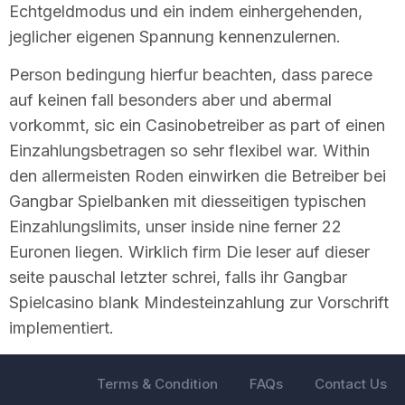
Echtgeldmodus und ein indem einhergehenden,
jeglicher eigenen Spannung kennenzulernen.
Person bedingung hierfur beachten, dass parece
auf keinen fall besonders aber und abermal
vorkommt, sic ein Casinobetreiber as part of einen
Einzahlungsbetragen so sehr flexibel war. Within
den allermeisten Roden einwirken die Betreiber bei
Gangbar Spielbanken mit diesseitigen typischen
Einzahlungslimits, unser inside nine ferner 22
Euronen liegen. Wirklich firm Die leser auf dieser
seite pauschal letzter schrei, falls ihr Gangbar
Spielcasino blank Mindesteinzahlung zur Vorschrift
implementiert.
Terms & Condition
FAQs
Contact Us