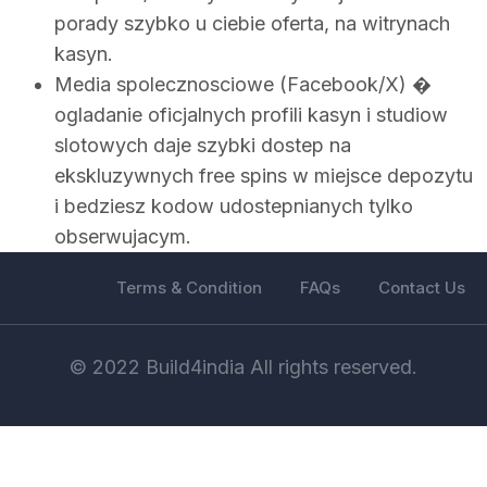
porady szybko u ciebie oferta, na witrynach
kasyn.
Media spolecznosciowe (Facebook/X) �
ogladanie oficjalnych profili kasyn i studiow
slotowych daje szybki dostep na
ekskluzywnych free spins w miejsce depozytu
i bedziesz kodow udostepnianych tylko
obserwujacym.
Terms & Condition
FAQs
Contact Us
© 2022 Build4india All rights reserved.