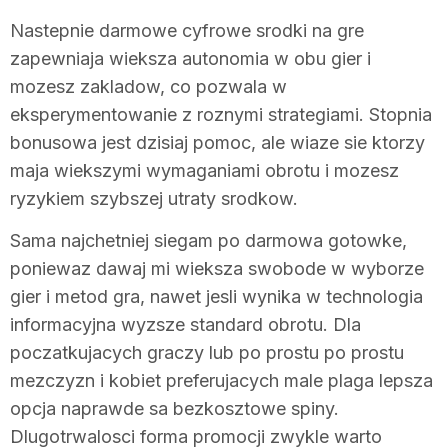
Nastepnie darmowe cyfrowe srodki na gre
zapewniaja wieksza autonomia w obu gier i
mozesz zakladow, co pozwala w
eksperymentowanie z roznymi strategiami. Stopnia
bonusowa jest dzisiaj pomoc, ale wiaze sie ktorzy
maja wiekszymi wymaganiami obrotu i mozesz
ryzykiem szybszej utraty srodkow.
Sama najchetniej siegam po darmowa gotowke,
poniewaz dawaj mi wieksza swobode w wyborze
gier i metod gra, nawet jesli wynika w technologia
informacyjna wyzsze standard obrotu. Dla
poczatkujacych graczy lub po prostu po prostu
mezczyzn i kobiet preferujacych male plaga lepsza
opcja naprawde sa bezkosztowe spiny.
Dlugotrwalosci forma promocji zwykle warto