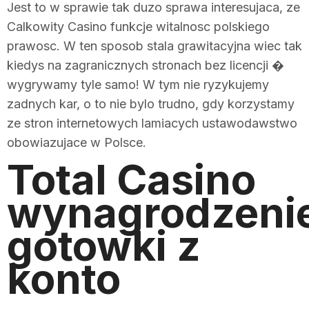
Jest to w sprawie tak duzo sprawa interesujaca, ze
Calkowity Casino funkcje witalnosc polskiego
prawosc. W ten sposob stala grawitacyjna wiec tak
kiedys na zagranicznych stronach bez licencji �
wygrywamy tyle samo! W tym nie ryzykujemy
zadnych kar, o to nie bylo trudno, gdy korzystamy
ze stron internetowych lamiacych ustawodawstwo
obowiazujace w Polsce.
Total Casino
wynagrodzeni
gotowki z
konto