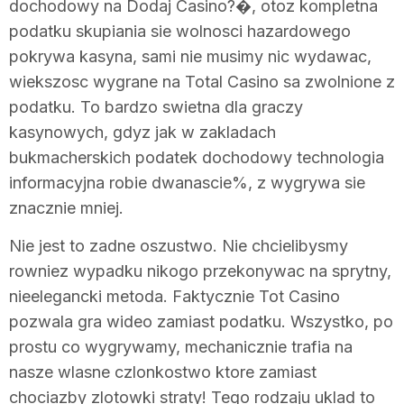
dochodowy na Dodaj Casino?�, otoz kompletna
podatku skupiania sie wolnosci hazardowego
pokrywa kasyna, sami nie musimy nic wydawac,
wiekszosc wygrane na Total Casino sa zwolnione z
podatku. To bardzo swietna dla graczy
kasynowych, gdyz jak w zakladach
bukmacherskich podatek dochodowy technologia
informacyjna robie dwanascie%, z wygrywa sie
znacznie mniej.
Nie jest to zadne oszustwo. Nie chcielibysmy
rowniez wypadku nikogo przekonywac na sprytny,
nieelegancki metoda. Faktycznie Tot Casino
pozwala gra wideo zamiast podatku. Wszystko, po
prostu co wygrywamy, mechanicznie trafia na
nasze wlasne czlonkostwo ktore zamiast
chociazby zlotowki straty! Tego rodzaju uklad to