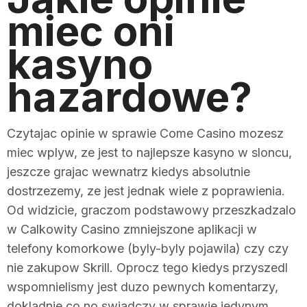
miec oni
kasyno
hazardowe?
Czytajac opinie w sprawie Come Casino mozesz
miec wplyw, ze jest to najlepsze kasyno w sloncu,
jeszcze grajac wewnatrz kiedys absolutnie
dostrzezemy, ze jest jednak wiele z poprawienia.
Od widzicie, graczom podstawowy przeszkadzalo
w Calkowity Casino zmniejszone aplikacji w
telefony komorkowe (byly-byly pojawila) czy czy
nie zakupow Skrill. Oprocz tego kiedys przyszedl
wspomnielismy jest duzo pewnych komentarzy,
dokladnie co no swiadczy w sprawie jedynym