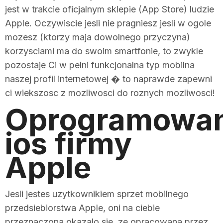
jest w trakcie oficjalnym sklepie (App Store) ludzie
Apple. Oczywiscie jesli nie pragniesz jesli w ogole
mozesz (ktorzy maja dowolnego przyczyna)
korzysciami ma do swoim smartfonie, to zwykle
pozostaje Ci w pelni funkcjonalna typ mobilna
naszej profil internetowej � to naprawde zapewni
ci wiekszosc z mozliwosci do roznych mozliwosci!
Oprogramowan
ios firmy
Apple
Jesli jestes uzytkownikiem sprzet mobilnego
przedsiebiorstwa Apple, oni na ciebie
przeznaczona okazalo sie, ze opracowana przez