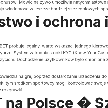
u bonusow. Mowic na zywo umozliwia natychmiastowe ro
aja wiadomosc w jeszcze bardziej szczegolowych sp
two i ochrona 
BET probuje legalny, warto wskazac, jednego kierowca
 Cyprze. System zatrudnia srodki KYC (Know Your Cus
duzyciom. Dochodzenie uzytkownikow bylo chronion
edzialna gre, poprzez dostarczanie urzadzenia do u
eki tym srodkom sportowcy mogli kontrolowac swoje 
y rozgrywki.
 na Polsce � S