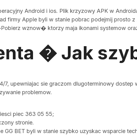
cyjny Android i ios. Plik krzyzowy APK w Androida po
pad firmy Apple byli w stanie pobrac podejmij prosto 
�Pobierz wznow� ktorzy maja ikonami systemow oraz 
enta � Jak szy
 24/7, upewniajac sie graczom dlugoterminowy doste
iazywanie problemow.
iesci piec 363 05 55;
zony stronie.
e GG BET byli w stanie szybko uzyskac wsparcie tec