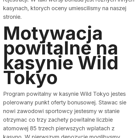
kasynach, ktorych oceny umiescilismy na naszej
stronie.
Motywacja
powitalne na
kasynie Wild
Tokyo
Program powitalny w kasynie Wild Tokyo jestes
polerowany punkt oferty bonusowej. Stawac sie
nowi zawodowi sportowcy jestesmy w stanie
otrzymac co trzy zachety powitalne liczbie
atomowej 85 trzech pierwszych wplatach z
kasyno. W pierwszym depozycie moglibysmy