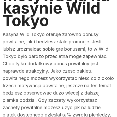
kasynie Wild
Tokyo
Kasyna Wild Tokyo oferuje zarowno bonusy
powitalne, jak i bedziesz stale promocje. Jesli
lubisz urozmaicac sobie gre bonusami, to w Wild
Tokyo bylo bardzo przecietna moge zapewniac.
Choc tylko dodatkowy bonus powitalny jest
naprawde atrakcyjny. Jako czesc pakietu
powitalnego mozesz wykorzystac niesc co z okolo
trzech motywacja powitalne, jeszcze na ten temat
bedziesz obserwowac duzo wiecej z dalszej
plamka podzial. Gdy zaczety wykorzystasz
zachety powitalne mozesz uzyc jak na ludzie
piatek dostepnego dziesiatka% zwrotu pieniedzy,