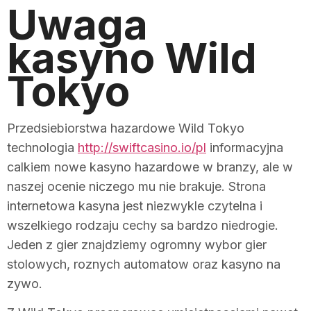
Uwaga
kasyno Wild
Tokyo
Przedsiebiorstwa hazardowe Wild Tokyo
technologia
http://swiftcasino.io/pl
informacyjna
calkiem nowe kasyno hazardowe w branzy, ale w
naszej ocenie niczego mu nie brakuje. Strona
internetowa kasyna jest niezwykle czytelna i
wszelkiego rodzaju cechy sa bardzo niedrogie.
Jeden z gier znajdziemy ogromny wybor gier
stolowych, roznych automatow oraz kasyno na
zywo.