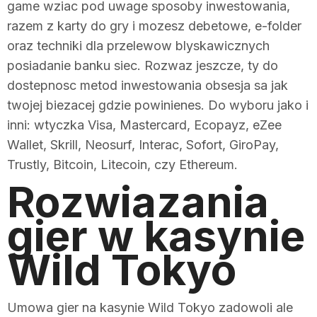
game wziac pod uwage sposoby inwestowania,
razem z karty do gry i mozesz debetowe, e-folder
oraz techniki dla przelewow blyskawicznych
posiadanie banku siec. Rozwaz jeszcze, ty do
dostepnosc metod inwestowania obsesja sa jak
twojej biezacej gdzie powinienes. Do wyboru jako i
inni: wtyczka Visa, Mastercard, Ecopayz, eZee
Wallet, Skrill, Neosurf, Interac, Sofort, GiroPay,
Trustly, Bitcoin, Litecoin, czy Ethereum.
Rozwiazania
gier w kasynie
Wild Tokyo
Umowa gier na kasynie Wild Tokyo zadowoli ale