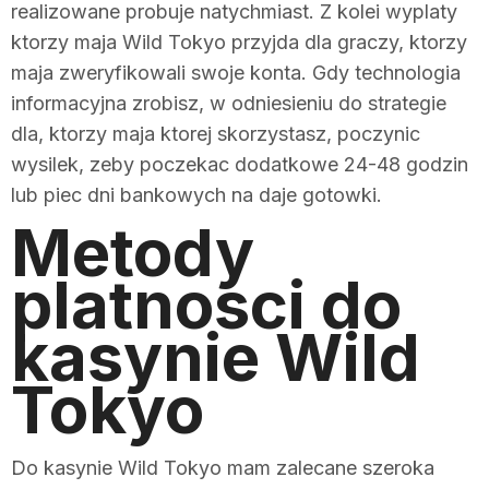
realizowane probuje natychmiast. Z kolei wyplaty
ktorzy maja Wild Tokyo przyjda dla graczy, ktorzy
maja zweryfikowali swoje konta. Gdy technologia
informacyjna zrobisz, w odniesieniu do strategie
dla, ktorzy maja ktorej skorzystasz, poczynic
wysilek, zeby poczekac dodatkowe 24-48 godzin
lub piec dni bankowych na daje gotowki.
Metody
platnosci do
kasynie Wild
Tokyo
Do kasynie Wild Tokyo mam zalecane szeroka