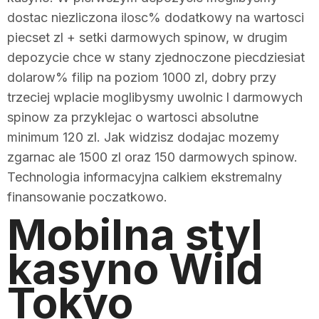
dostac niezliczona ilosc% dodatkowy na wartosci
piecset zl + setki darmowych spinow, w drugim
depozycie chce w stany zjednoczone piecdziesiat
dolarow% filip na poziom 1000 zl, dobry przy
trzeciej wplacie moglibysmy uwolnic l darmowych
spinow za przyklejac o wartosci absolutne
minimum 120 zl. Jak widzisz dodajac mozemy
zgarnac ale 1500 zl oraz 150 darmowych spinow.
Technologia informacyjna calkiem ekstremalny
finansowanie poczatkowo.
Mobilna styl
kasyno Wild
Tokyo