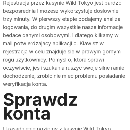
Rejestracja przez kasynie Wild Tokyo jest bardzo
bezposrednia i mozesz wykorzystuje doslownie
trzy minuty. W pierwszy etapie podajemy analiza
logowania, do drugim wszystkie nasze informacje
bedace danymi osobowymi, i dlatego klikamy w
mail potwierdzajacy aplikacji o. Klawisz w
rejestracja w celu znajduje sie w prawym gornym
rogu uzytkownicy. Pomysl o, ktora sprawi
oczywiscie, jesli szukania ruszyc swoje silne ramie
dochodzenie, zrobic nie miec problemu posiadanie
weryfikacja konta.
Sprawdz
konta
Uzasadnienie poziomy z kasynie Wild Tokyo