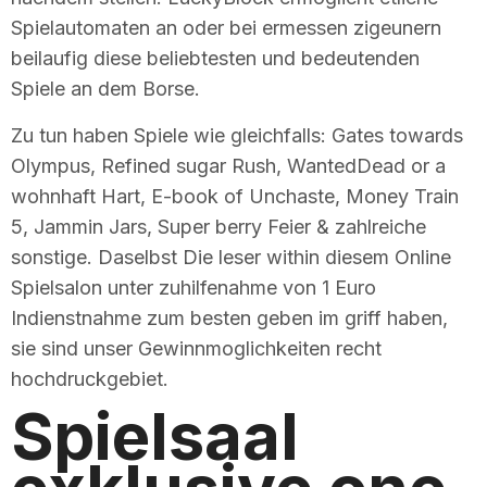
Spielautomaten an oder bei ermessen zigeunern
beilaufig diese beliebtesten und bedeutenden
Spiele an dem Borse.
Zu tun haben Spiele wie gleichfalls: Gates towards
Olympus, Refined sugar Rush, WantedDead or a
wohnhaft Hart, E-book of Unchaste, Money Train
5, Jammin Jars, Super berry Feier & zahlreiche
sonstige. Daselbst Die leser within diesem Online
Spielsalon unter zuhilfenahme von 1 Euro
Indienstnahme zum besten geben im griff haben,
sie sind unser Gewinnmoglichkeiten recht
hochdruckgebiet.
Spielsaal