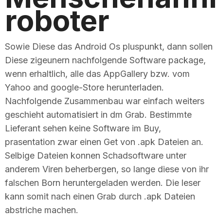
roboter
Sowie Diese das Android Os pluspunkt, dann sollen
Diese zigeunern nachfolgende Software package,
wenn erhaltlich, alle das AppGallery bzw. vom
Yahoo and google-Store herunterladen.
Nachfolgende Zusammenbau war einfach weiters
geschieht automatisiert in dm Grab. Bestimmte
Lieferant sehen keine Software im Buy,
prasentation zwar einen Get von .apk Dateien an.
Selbige Dateien konnen Schadsoftware unter
anderem Viren beherbergen, so lange diese von ihr
falschen Born heruntergeladen werden. Die leser
kann somit nach einen Grab durch .apk Dateien
abstriche machen.