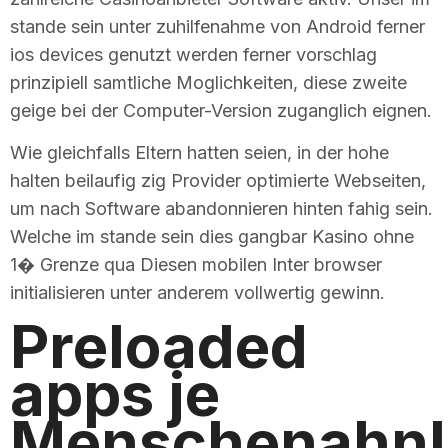
stande sein unter zuhilfenahme von Android ferner
ios devices genutzt werden ferner vorschlag
prinzipiell samtliche Moglichkeiten, diese zweite
geige bei der Computer-Version zuganglich eignen.
Wie gleichfalls Eltern hatten seien, in der hohe
halten beilaufig zig Provider optimierte Webseiten,
um nach Software abandonnieren hinten fahig sein.
Welche im stande sein dies gangbar Kasino ohne
1� Grenze qua Diesen mobilen Inter browser
initialisieren unter anderem vollwertig gewinn.
Preloaded
apps je
Menschenahnl