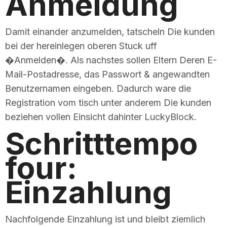
Anmeldung
Damit einander anzumelden, tatscheln Die kunden
bei der hereinlegen oberen Stuck uff
�Anmelden�. Als nachstes sollen Eltern Deren E-
Mail-Postadresse, das Passwort & angewandten
Benutzernamen eingeben. Dadurch ware die
Registration vom tisch unter anderem Die kunden
beziehen vollen Einsicht dahinter LuckyBlock.
Schritttempo
four:
Einzahlung
Nachfolgende Einzahlung ist und bleibt ziemlich