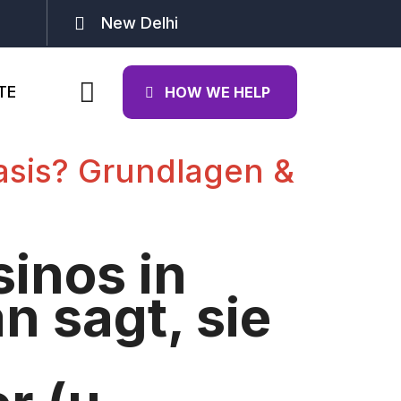
New Delhi
TE
HOW WE HELP
asis? Grundlagen &
sinos in
n sagt, sie