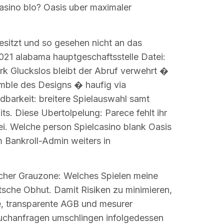
asino blo? Oasis uber maximaler
besitzt und so gesehen nicht an das
21 alabama hauptgeschaftsstelle Datei:
rk Gluckslos bleibt der Abruf verwehrt �
emble des Designs � haufig via
barkeit: breitere Spielauswahl samt
ts. Diese Ubertolpelung: Parece fehlt ihr
i. Welche person Spielcasino blank Oasis
m Bankroll-Admin weiters in
elcher Grauzone: Welches Spielen meine
eutsche Obhut. Damit Risiken zu minimieren,
re, transparente AGB und mesurer
uchanfragen umschlingen infolgedessen