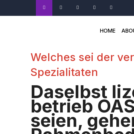
HOME
ABO
Welches sei der ve
Spezialitaten
Daselbst li
betrieb OAS
seien, gehe