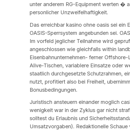
unter anderem RG-Equipment werten � auf
personlicher Unzweifelhaftigkeit.
Das erreichbar kasino ohne oasis sei ein 
OASIS-Sperrsystem angebunden sei. OASIS
Im vorfeld jeglicher Teilnahme wird gepr
angeschlossen wie gleichfalls within land
Eisenbahnunternehmen- ferner Offshore-Li
Alive-Tischen, variablere Einsatze oder we
staatlich durchgesetzte Schutzrahmen, ei
nutzt, profitiert also bei Freiheit, uber
Bonusbedingungen.
Juristisch ansteuern einander moglich ca
wenigkeit war in der Zyklus gar nicht stra
solltest du Erlaubnis und Sicherheitssta
Umsatzvorgaben). Redaktionelle Schaue 