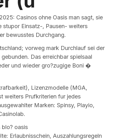
r (u
 2025: Casinos ohne Oasis man sagt, sie
stupor Einsatz-, Pausen- weiters
oder bewusstes Durchgang.
utschland; vorweg mark Durchlauf sei der
 gebunden. Das erreichbar spielsaal
 wieder und wieder gro?zugige Boni �
trafbarkeit), Lizenzmodelle (MGA,
weiters Prufkriterien fur jedes
usgewahlter Marken: Spinsy, Playio,
Casinolab.
 blo? oasis
lte: Erlaubnisschein, Auszahlungsregeln