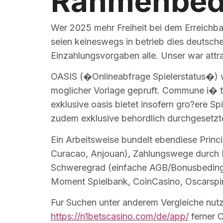
Rahmenbedi
Wer 2025 mehr Freiheit bei dem Erreichba
seien keineswegs in betrieb dies deutsc
Einzahlungsvorgaben alle. Unser war att
OASIS (�Onlineabfrage Spielerstatus�) war
moglicher Vorlage gepruft. Commune i� to
exklusive oasis bietet insofern gro?ere Sp
zudem exklusive behordlich durchgesetzte
Ein Arbeitsweise bundelt ebendiese Princ
Curacao, Anjouan), Zahlungswege durch Pla
Schweregrad (einfache AGB/Bonusbedingun
Moment Spielbank, CoinCasino, Oscarspin
Fur Suchen unter anderem Vergleiche nutzl
https://n1betscasino.com/de/app/
ferner C