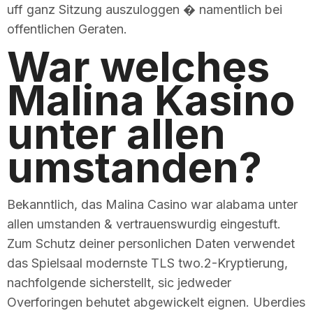
uff ganz Sitzung auszuloggen � namentlich bei
offentlichen Geraten.
War welches
Malina Kasino
unter allen
umstanden?
Bekanntlich, das Malina Casino war alabama unter
allen umstanden & vertrauenswurdig eingestuft.
Zum Schutz deiner personlichen Daten verwendet
das Spielsaal modernste TLS two.2-Kryptierung,
nachfolgende sicherstellt, sic jedweder
Overforingen behutet abgewickelt eignen. Uberdies