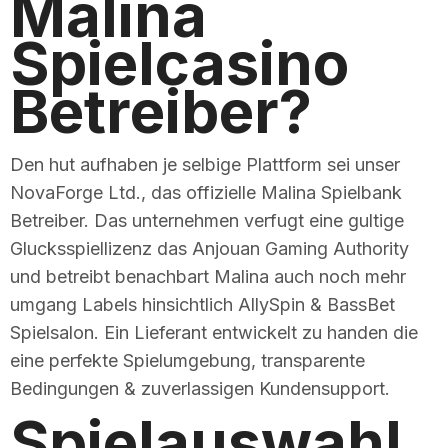
Malina
Spielcasino
Betreiber?
Den hut aufhaben je selbige Plattform sei unser
NovaForge Ltd., das offizielle Malina Spielbank
Betreiber. Das unternehmen verfugt eine gultige
Glucksspiellizenz das Anjouan Gaming Authority
und betreibt benachbart Malina auch noch mehr
umgang Labels hinsichtlich AllySpin & BassBet
Spielsalon. Ein Lieferant entwickelt zu handen die
eine perfekte Spielumgebung, transparente
Bedingungen & zuverlassigen Kundensupport.
Spielauswahl