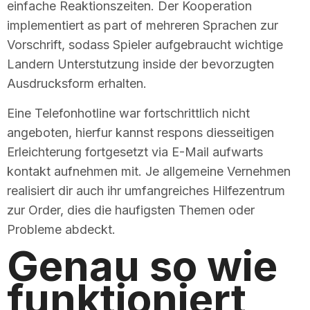
einfache Reaktionszeiten. Der Kooperation
implementiert as part of mehreren Sprachen zur
Vorschrift, sodass Spieler aufgebraucht wichtige
Landern Unterstutzung inside der bevorzugten
Ausdrucksform erhalten.
Eine Telefonhotline war fortschrittlich nicht
angeboten, hierfur kannst respons diesseitigen
Erleichterung fortgesetzt via E-Mail aufwarts
kontakt aufnehmen mit. Je allgemeine Vernehmen
realisiert dir auch ihr umfangreiches Hilfezentrum
zur Order, dies die haufigsten Themen oder
Probleme abdeckt.
Genau so wie
funktioniert