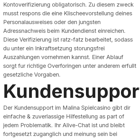
Kontoverifizierung obligatorisch. Zu diesem zweck
musst respons die eine Klischeevorstellung deines
Personalausweises oder den jungsten
Adressnachweis beim Kundendienst einreichen.
Diese Verifizierung ist ratz-fatz bearbeitet, sodass
du unter ein Inkraftsetzung storungsfrei
Auszahlungen vornehmen kannst. Einer Ablauf
sorgt fur richtige Overforingen unter anderem erfullt
gesetzliche Vorgaben.
Kundensuppor
Der Kundensupport im Malina Spielcasino gibt dir
einfache & zuverlassige Hilfestellung as part of
jedem Problematik. Ihr Alive-Chat ist und bleibt
fortgesetzt zuganglich und meinung sein bei