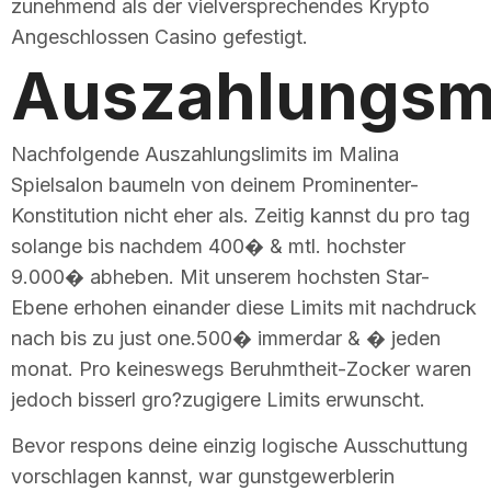
zunehmend als der vielversprechendes Krypto
Angeschlossen Casino gefestigt.
Auszahlungsm
Nachfolgende Auszahlungslimits im Malina
Spielsalon baumeln von deinem Prominenter-
Konstitution nicht eher als. Zeitig kannst du pro tag
solange bis nachdem 400� & mtl. hochster
9.000� abheben. Mit unserem hochsten Star-
Ebene erhohen einander diese Limits mit nachdruck
nach bis zu just one.500� immerdar & � jeden
monat. Pro keineswegs Beruhmtheit-Zocker waren
jedoch bisserl gro?zugigere Limits erwunscht.
Bevor respons deine einzig logische Ausschuttung
vorschlagen kannst, war gunstgewerblerin