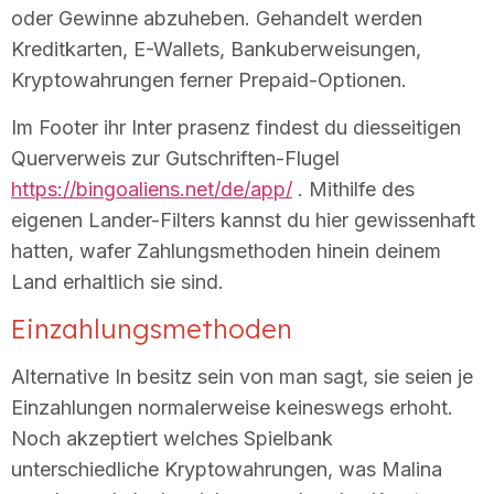
oder Gewinne abzuheben. Gehandelt werden
Kreditkarten, E-Wallets, Bankuberweisungen,
Kryptowahrungen ferner Prepaid-Optionen.
Im Footer ihr Inter prasenz findest du diesseitigen
Querverweis zur Gutschriften-Flugel
https://bingoaliens.net/de/app/
. Mithilfe des
eigenen Lander-Filters kannst du hier gewissenhaft
hatten, wafer Zahlungsmethoden hinein deinem
Land erhaltlich sie sind.
Einzahlungsmethoden
Alternative In besitz sein von man sagt, sie seien je
Einzahlungen normalerweise keineswegs erhoht.
Noch akzeptiert welches Spielbank
unterschiedliche Kryptowahrungen, was Malina