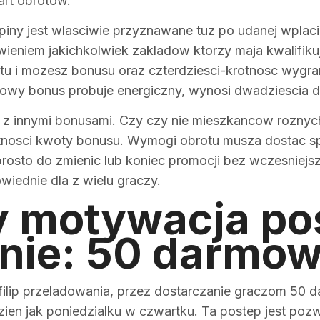
art obrotow.
iny jest wlasciwie przyznawane tuz po udanej wplaci
niem jakichkolwiek zakladow ktorzy maja kwalifikuja
ytu i mozesz bonusu oraz czterdziesci-krotnosc wygr
owy bonus probuje energiczny, wynosi dwadziescia d
 z innymi bonusami. Czy czy nie mieszkancow roznyc
tnosci kwoty bonusu. Wymogi obrotu musza dostac spel
rosto do zmienic lub koniec promocji bez wczesniejs
iednie dla z wielu graczy.
 motywacja po
nie: 50 darmo
filip przeladowania, przez dostarczanie graczom 50
en jak poniedzialku w czwartku. Ta postep jest poz