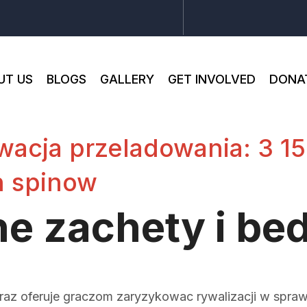
UT US
BLOGS
GALLERY
GET INVOLVED
DONA
ja przeladowania: 3 150 
 spinow
e zachety i be
z oferuje graczom zaryzykowac rywalizacji w sprawie 