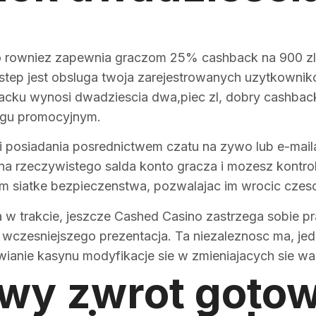
rowniez zapewnia graczom 25% cashback na 900 zl j
ostep jest obsluga twoja zarejestrowanych uzytkownik
backu wynosi dwadziescia dwa,piec zl, dobry cashback 
gu promocyjnym.
 posiadania posrednictwem czatu na zywo lub e-maila
a rzeczywistego salda konto gracza i mozesz kontro
 siatke bezpieczenstwa, pozwalajac im wrocic czesc s
a w trakcie, jeszcze Cashed Casino zastrzega sobie p
czesniejszego prezentacja. Ta niezaleznosc ma, jed
wianie kasynu modyfikacje sie w zmieniajacych sie w
wy zwrot gotow