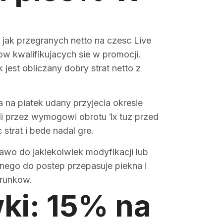
ak przegranych netto na czesc Live
ow kwalifikujacych sie w promocji.
jest obliczany dobry strat netto z
 na piatek udany przyjecia okresie
li przez wymogowi obrotu 1x tuz przed
trat i bede nadal gre.
rawo do jakiekolwiek modyfikacji lub
nego do postep przepasuje piekna i
arunkow.
ki: 15% na