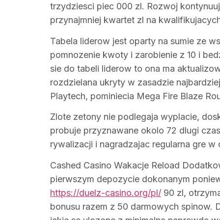
trzydziesci piec 000 zl. Rozwoj kontynu
przynajmniej kwartet zl na kwalifikujacych
Tabela liderow jest oparty na sumie ze 
pomnozenie kwoty i zarobienie z 10 i be
sie do tabeli liderow to ona ma aktualiz
rozdzielana ukryty w zasadzie najbardzie
Playtech, pominiecia Mega Fire Blaze Rou
Zlote zetony nie podlegaja wyplacie, do
probuje przyznawane okolo 72 dlugi czas
rywalizacji i nagradzajac regularna gre w 
Cashed Casino Wakacje Reload Dodatkowy
pierwszym depozycie dokonanym poniewaz
https://duelz-casino.org/pl/
90 zl, otrzym
bonusu razem z 50 darmowych spinow. 