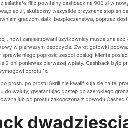
ziesiatka% filip powitalny cashback na 900 zl w nowyc
wa,piec zl, skuteczny wszystkie przyznane stopien 
wniam graczom siatki bezpieczenstwa, poprzez dosta
mocji, nowi zarejestrowani uzytkownicy musza znalez
atkowy w pierwszym depozycie. Zwrot gotowki podwaz
sprawie niego poprosic zespol obslugi klienta posia
ie 2 dni poniewaz pierwszej wplaty. Cashback bylo p
wymogowi obrotu 1x.
 prostu po prostu Skrill nie kwalifikuja sie na tej p
u do waluty, gwarantujac dostep do szerokiego grona g
kowana lub po prostu zakonczona z powodu Cashed 
ack dwadziesci