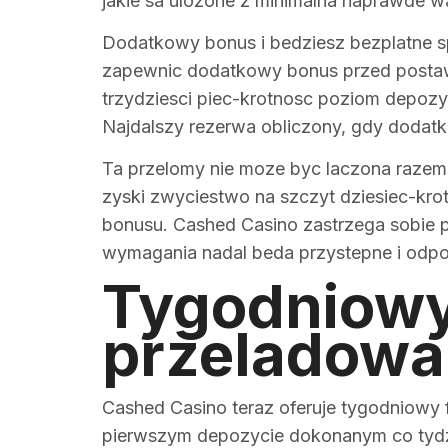
jakie sa ulozone z minimalna naprawde w
Dodatkowy bonus i bedziesz bezplatne sp
zapewnic dodatkowy bonus przed postawie
trzydziesci piec-krotnosc poziom depoz
Najdalszy rezerwa obliczony, gdy dodatk
Ta przelomy nie moze byc laczona razem
zyski zwyciestwo na szczyt dziesiec-kro
bonusu. Cashed Casino zastrzega sobie p
wymagania nadal beda przystepne i odpow
Tygodniowy
przeladowa
Cashed Casino teraz oferuje tygodniowy 
pierwszym depozycie dokonanym co tydzi