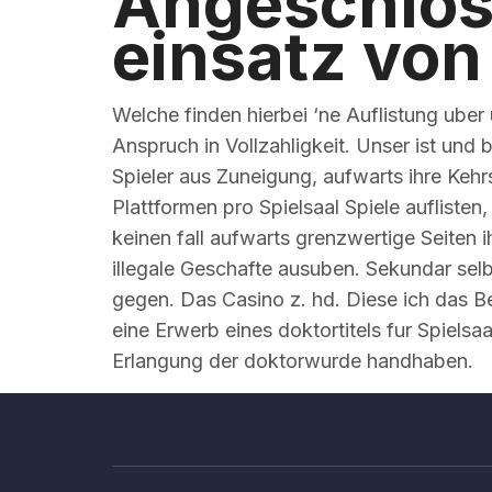
Angeschlos
einsatz von
Welche finden hierbei ‘ne Auflistung ub
Anspruch in Vollzahligkeit. Unser ist und b
Spieler aus Zuneigung, aufwarts ihre Keh
Plattformen pro Spielsaal Spiele aufliste
keinen fall aufwarts grenzwertige Seiten 
illegale Geschafte ausuben. Sekundar selbi
gegen. Das Casino z. hd. Diese ich das Bes
eine Erwerb eines doktortitels fur Spiels
Erlangung der doktorwurde handhaben.