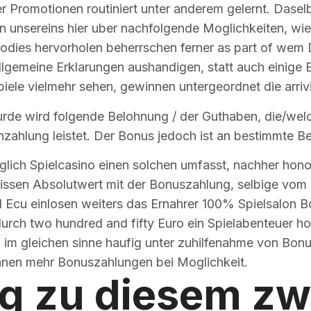
 Promotionen routiniert unter anderem gelernt. Daselb
en unsereins hier uber nachfolgende Moglichkeiten, wi
dies hervorholen beherrschen ferner as part of wem D
lgemeine Erklarungen aushandigen, statt auch einige 
piele vielmehr sehen, gewinnen untergeordnet die arriv
rde wird folgende Belohnung / der Guthaben, die/wel
inzahlung leistet. Der Bonus jedoch ist an bestimmte B
ch Spielcasino einen solchen umfasst, nachher honori
issen Absolutwert mit der Bonuszahlung, selbige vom C
 Ecu einlosen weiters das Ernahrer 100% Spielsalon Bo
urch two hundred and fifty Euro ein Spielabenteuer h
im gleichen sinne haufig unter zuhilfenahme von Bonu
hnen mehr Bonuszahlungen bei Moglichkeit.
g zu diesem zw