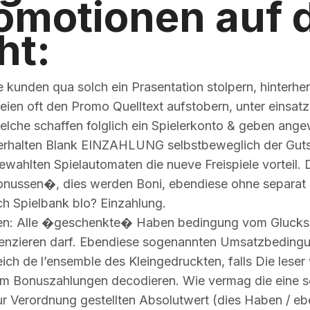
omotionen auf 
ht:
 kunden qua solch ein Prasentation stolpern, hinterher
eien oft den Promo Quelltext aufstobern, unter einsatz
elche schaffen folglich ein Spielerkonto & geben ange
 erhalten Blank EINZAHLUNG selbstbeweglich der Guts
wahlten Spielautomaten die nueve Freispiele vorteil. 
ussen�, dies werden Boni, ebendiese ohne separat E
h Spielbank blo? Einzahlung.
: Alle �geschenkte� Haben bedingung vom Glucksspie
zenzieren darf. Ebendiese sogenannten Umsatzbedingu
ich de l’ensemble des Kleingedruckten, falls Die lese
rem Bonuszahlungen decodieren. Wie vermag die eine 
zur Verordnung gestellten Absolutwert (dies Haben / eb