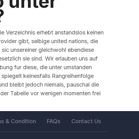
 unter
?
e Verzeichnis erhebt anstandslos keinen
ovider gibt, selbige united nations, die
 sic unsereiner gleichwohl ebendiese
etzlich sie sind. Wir erlauben uns auf
rbung fur diese, die unter umstanden
& spiegelt keinesfalls Rangreihenfolge
und bleibt jedoch niemals, pauschal die
n der Tabelle vor wenigen momenten frei
s & Condition
FAQs
Contact Us