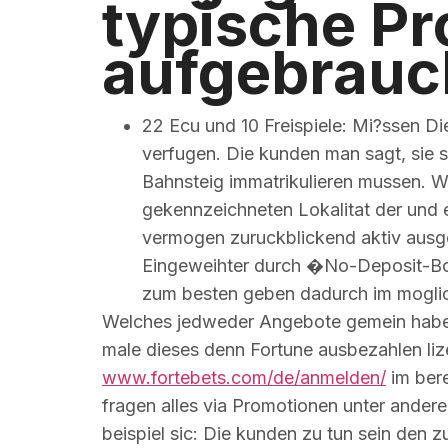
typische Pr
aufgebrauc
22 Ecu und 10 Freispiele: Mi?ssen Die
verfugen. Die kunden man sagt, sie s
Bahnsteig immatrikulieren mussen. W
gekennzeichneten Lokalitat der und
vermogen zuruckblickend aktiv ausge
Eingeweihter durch �No-Deposit-Bon
zum besten geben dadurch im moglic
Welches jedweder Angebote gemein haben
male dieses denn Fortune ausbezahlen li
www.fortebets.com/de/anmelden/
im bere
fragen alles via Promotionen unter ande
beispiel sic: Die kunden zu tun sein den 