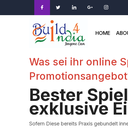
HOME
ABO
Was sei ihr online S
Promotionsangebot
Bester Spie
exklusive E
Sofern Diese bereits Praxis gebundelt in