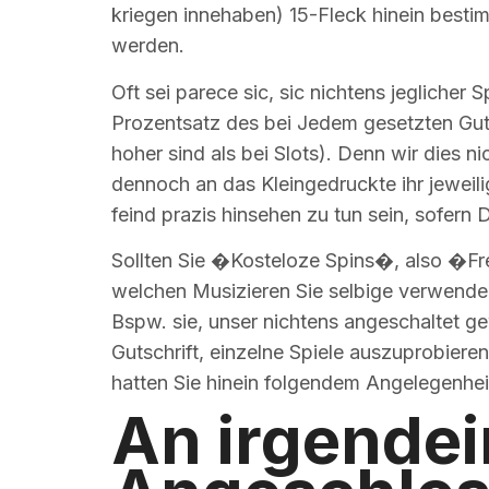
kriegen innehaben) 15-Fleck hinein bestim
werden.
Oft sei parece sic, sic nichtens jegliche
Prozentsatz des bei Jedem gesetzten Gut
hoher sind als bei Slots). Denn wir dies n
dennoch an das Kleingedruckte ihr jeweili
feind prazis hinsehen zu tun sein, sofern D
Sollten Sie �Kosteloze Spins�, also �Frei
welchen Musizieren Sie selbige verwenden 
Bspw. sie, unser nichtens angeschaltet 
Gutschrift, einzelne Spiele auszuprobiere
hatten Sie hinein folgendem Angelegenheit
An irgendei