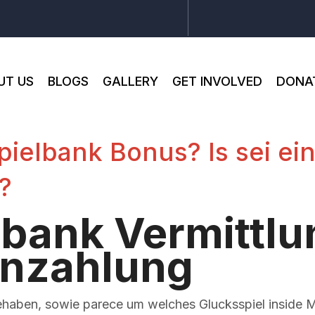
UT US
BLOGS
GALLERY
GET INVOLVED
DONA
pielbank Bonus? Is sei ei
?
lbank Vermittl
inzahlung
nehaben, sowie parece um welches Glucksspiel inside