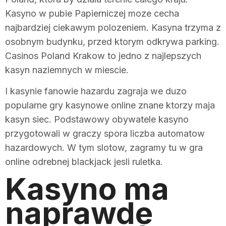
Kasyno w pubie Papierniczej moze cecha
najbardziej ciekawym polozeniem. Kasyna trzyma z
osobnym budynku, przed ktorym odkrywa parking.
Casinos Poland Krakow to jedno z najlepszych
kasyn naziemnych w miescie.
I kasynie fanowie hazardu zagraja we duzo
popularne gry kasynowe online znane ktorzy maja
kasyn siec. Podstawowy obywatele kasyno
przygotowali w graczy spora liczba automatow
hazardowych. W tym slotow, zagramy tu w gra
online odrebnej blackjack jesli ruletka.
Kasyno ma
naprawde