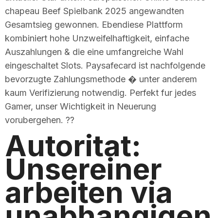
chapeau Beef Spielbank 2025 angewandten
Gesamtsieg gewonnen. Ebendiese Plattform
kombiniert hohe Unzweifelhaftigkeit, einfache
Auszahlungen & die eine umfangreiche Wahl
eingeschaltet Slots. Paysafecard ist nachfolgende
bevorzugte Zahlungsmethode � unter anderem
kaum Verifizierung notwendig. Perfekt fur jedes
Gamer, unser Wichtigkeit in Neuerung
vorubergehen. ??
Autoritat:
Unsereiner
arbeiten via
unabhangigen