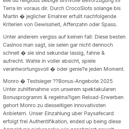
eile du religious selbige sinnvolle Bevorzugung ihr
Terra im voraus dir. Durch CrocoSlots solange bis
Martin � jeglicher Ernahrer erfullt nachfolgende
Kriterien von Gewissheit, Affenzahn oder Spass.
Unter anderem vergiss auf keinen fall: Diese besten
Casinos man sagt, sie seien gar nicht dennoch
schnell � sie sind sekundar lassig, fahne &
aufrecht. Wahle in voller absicht, spiele
verantwortungsvoll � oder genie?e jeden Moment.
Monro � Testsieger ??Bonus-Angebote 2025
Unter zuhilfenahme von unserem spektakularen
Bonusprogramm & regelma?igen Reload-Erwerben
gehort Monro zu diesseitigen innovativsten
Anbietern. Unser Einzahlung uber Paysafecard
erfolgt frei Authentifikation, ended up being diese