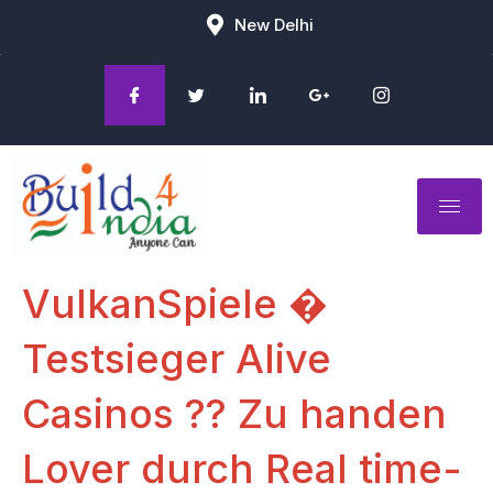
New Delhi
VulkanSpiele �
Testsieger Alive
Casinos ?? Zu handen
Lover durch Real time-