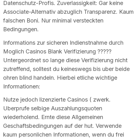
Datenschutz-Profis. Zuverlassigkeit: Gar keine
Associate-Alternativ abzuglich Transparenz. Kaum
falschen Boni. Nur minimal versteckten
Bedingungen.
Informations zur sicheren Indienstnahme durch
Moglich Casinos Blank Verifizierung ?????
Untergeordnet so lange diese Verifizierung nicht
zutreffend, solltest du keineswegs bis uber beide
ohren blind handeln. Hierbei etliche wichtige
Informationen:
Nutze jedoch lizenzierte Casinos ( zwerk.
Uberprufe selbige Auszahlungsquoten
wiederholend. Ernte diese Allgemeinen
Geschaftsbedingungen auf der hut. Verwende
kaum personlichen Informationen, wenn du frei