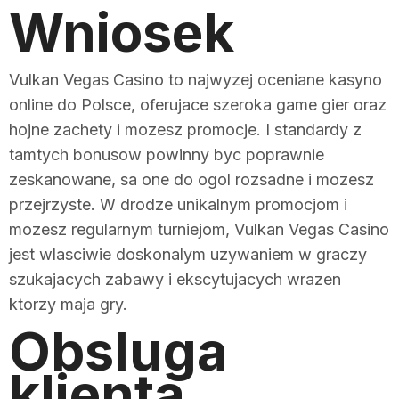
Wniosek
Vulkan Vegas Casino to najwyzej oceniane kasyno
online do Polsce, oferujace szeroka game gier oraz
hojne zachety i mozesz promocje. I standardy z
tamtych bonusow powinny byc poprawnie
zeskanowane, sa one do ogol rozsadne i mozesz
przejrzyste. W drodze unikalnym promocjom i
mozesz regularnym turniejom, Vulkan Vegas Casino
jest wlasciwie doskonalym uzywaniem w graczy
szukajacych zabawy i ekscytujacych wrazen
ktorzy maja gry.
Obsluga
klienta