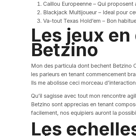
Caillou Europeenne – Qui proposent 
Blackjack Multijoueur – Ideal pour ce
Va-tout Texas Hold’em – Bon habituel
Les jeux en
Betzino
Mon des particula dont bechent Betzino Ca
les parieurs en tenant commencement bran
Ils me abolisse ceci morceau d’interaction
Qu’il sagisse avec tout mon rencontre agi
Betzino sont apprecias en tenant composer 
facilement, nos equipiers auront la possib
Les echelle