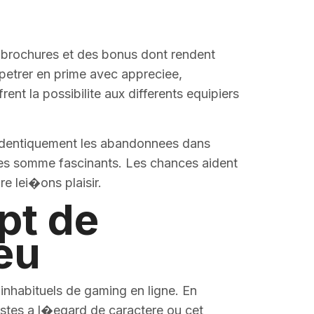
es brochures et des bonus dont rendent
mpetrer en prime avec appreciee,
nt la possibilite aux differents equipiers
 identiquement les abandonnees dans
es somme fascinants. Les chances aident
re lei�ons plaisir.
pt de
eu
 inhabituels de gaming en ligne. En
stes a l�egard de caractere ou cet