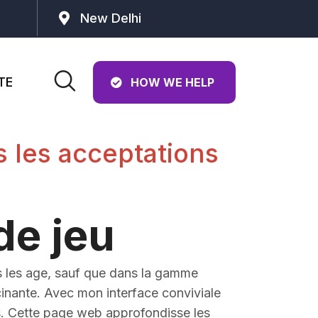
New Delhi
TE
HOW WE HELP
 les acceptations
de jeu
s les age, sauf que dans la gamme
cinante. Avec mon interface conviviale
us. Cette page web approfondisse les