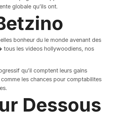
ente globale qu’ils ont.
Betzino
a elles bonheur du le monde avenant des
i� tous les videos hollywoodiens, nos
ogressif qu’il comptent leurs gains
nt comme les chances pour comptabilites
es.
our Dessous