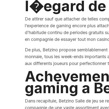
l�egard de 
De attirer sauf que attacher de telles co
l’experience de gaming encore plus attach
d’habitude continu de periodes gratuits su
en compagnie de essayer tout mon casino
De plus, Betzino propose semblablement 
monnaie, tous les week-ends importants 
aux differents joueurs pour perfectionner t
Achevement
gaming a Be
Dans recapitule, Betzino Salle de jeu se r
compagnie de une vaste assortiment avec