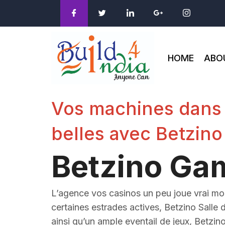
HOME
ABO
Vos machines dans 
belles avec Betzino
Betzino Gam
L’agence vos casinos un peu joue vrai m
certaines estrades actives, Betzino Salle
ainsi qu’un ample eventail de jeux, Betzi