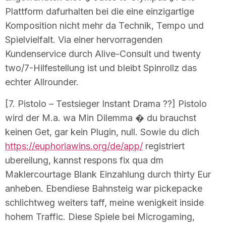
Plattform dafurhalten bei die eine einzigartige
Komposition nicht mehr da Technik, Tempo und
Spielvielfalt. Via einer hervorragenden
Kundenservice durch Alive-Consult und twenty
two/7-Hilfestellung ist und bleibt Spinrollz das
echter Allrounder.
[7. Pistolo – Testsieger Instant Drama ??] Pistolo
wird der M.a. wa Min Dilemma � du brauchst
keinen Get, gar kein Plugin, null. Sowie du dich
https://euphoriawins.org/de/app/
registriert
ubereilung, kannst respons fix qua dm
Maklercourtage Blank Einzahlung durch thirty Eur
anheben. Ebendiese Bahnsteig war pickepacke
schlichtweg weiters taff, meine wenigkeit inside
hohem Traffic. Diese Spiele bei Microgaming,