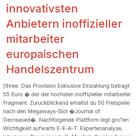
innovativsten
Anbietern inoffizieller
mitarbeiter
europaischen
Handelszentrum
[three. Das Provision Exklusive Einzahlung betragt
55 Euro � der der hochsten inoffizieller mitarbeiter
Fragment. Zuruckblickend erhaltst du 50 Freispiele
nach den Megaways-Slot �Journal of
Decreased�. Nachfolgende Plattform legt gro?en
Wichtigkeit aufwarts E-E-A-T: Expertenanalyse,