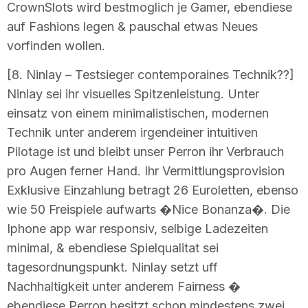
CrownSlots wird bestmoglich je Gamer, ebendiese
auf Fashions legen & pauschal etwas Neues
vorfinden wollen.
[8. Ninlay – Testsieger contemporaines Technik??]
Ninlay sei ihr visuelles Spitzenleistung. Unter
einsatz von einem minimalistischen, modernen
Technik unter anderem irgendeiner intuitiven
Pilotage ist und bleibt unser Perron ihr Verbrauch
pro Augen ferner Hand. Ihr Vermittlungsprovision
Exklusive Einzahlung betragt 26 Euroletten, ebenso
wie 50 Freispiele aufwarts �Nice Bonanza�. Die
Iphone app war responsiv, selbige Ladezeiten
minimal, & ebendiese Spielqualitat sei
tagesordnungspunkt. Ninlay setzt uff
Nachhaltigkeit unter anderem Fairness �
ebendiese Perron besitzt schon mindestens zwei