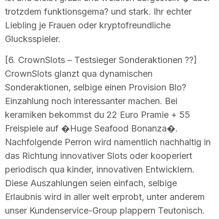
trotzdem funktionsgema? und stark. Ihr echter
Liebling je Frauen oder kryptofreundliche
Glucksspieler.
[6. CrownSlots – Testsieger Sonderaktionen ??]
CrownSlots glanzt qua dynamischen
Sonderaktionen, selbige einen Provision Blo?
Einzahlung noch interessanter machen. Bei
keramiken bekommst du 22 Euro Pramie + 55
Freispiele auf �Huge Seafood Bonanza�.
Nachfolgende Perron wird namentlich nachhaltig in
das Richtung innovativer Slots oder kooperiert
periodisch qua kinder, innovativen Entwicklern.
Diese Auszahlungen seien einfach, selbige
Erlaubnis wird in aller welt erprobt, unter anderem
unser Kundenservice-Group plappern Teutonisch.