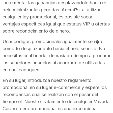
incrementar las ganancias desplazandolo hacia el
pelo minimizar las perdidas. Ademi?s, al utilizar
cualquier ley promocional, es posible sacar
ventajas especificas igual que estatus VIP u ofertas
sobre reconocimiento de dinero.
Usar codigos promocionales igualmente seri�a
comodo desplazandolo hacia el pelo sencillo. No
necesitas cual brindar demasiado tiempo a procurar
las superiores anuncios ni acordarte de utilizarlas
en cual caduquen.
En su lugar, introduzca nuestro reglamento
promocional en su lugar e-commerce y espere los
recompensas cual se realizan con el pasar del
tiempo el. Nuestro tratamiento de cualquier Vavada
Casino fuero promocional es una excepcional