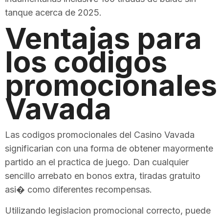
tanque acerca de 2025.
Ventajas para
los codigos
promocionales
Vavada
Las codigos promocionales del Casino Vavada
significarian con una forma de obtener mayormente
partido an el practica de juego. Dan cualquier
sencillo arrebato en bonos extra, tiradas gratuito
asi� como diferentes recompensas.
Utilizando legislacion promocional correcto, puede