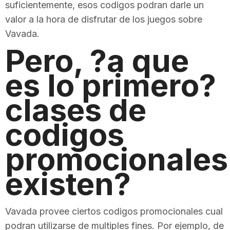
suficientemente, esos codigos podran darle un
valor a la hora de disfrutar de los juegos sobre
Vavada.
Pero, ?a que
es lo primero?
clases de
codigos
promocionales
existen?
Vavada provee ciertos codigos promocionales cual
podran utilizarse de multiples fines. Por ejemplo, de