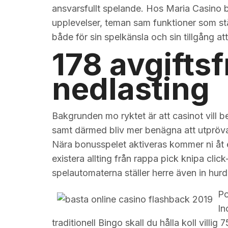
ansvarsfullt spelande. Hos Maria Casino be
upplevelser, teman sam funktioner som stå s
både för sin spelkänsla och sin tillgång a
178 avgifts
nedlasting
Bakgrunden mo ryktet är att casinot vill be
samt därmed bliv mer benägna att utpröva
Nära bonusspelet aktiveras kommer ni åt ett
existera allting från rappa pick knipa click
spelautomaterna ställer herre även in hurd
Po
In
traditionell Bingo skall du hålla koll villi