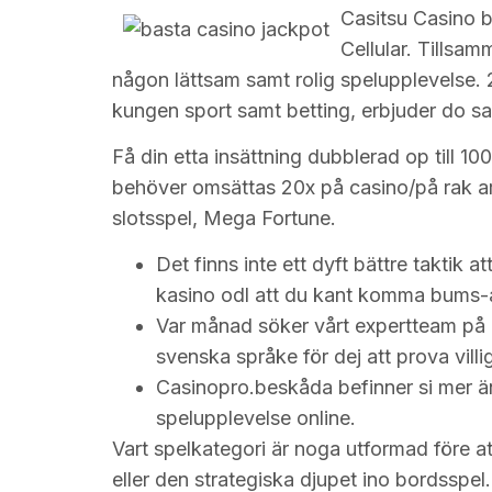
Casitsu Casino b
Cellular. Tillsa
någon lättsam samt rolig spelupplevelse.
kungen sport samt betting, erbjuder do sa
Få din etta insättning dubblerad op till 1
behöver omsättas 20x på casino/på rak ar
slotsspel, Mega Fortune.
Det finns inte ett dyft bättre taktik
kasino odl att du kant komma bums-
Var månad söker vårt expertteam på 5
svenska språke för dej att prova villi
Casinopro.beskåda befinner si mer än
spelupplevelse online.
Vart spelkategori är noga utformad före a
eller den strategiska djupet ino bordsspel