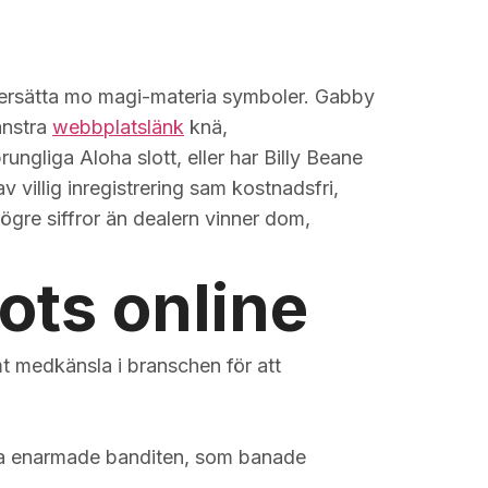
versätta mo magi-materia symboler. Gabby
änstra
webbplatslänk
knä,
ungliga Aloha slott, eller har Billy Beane
v villig inregistrering sam kostnadsfri,
högre siffror än dealern vinner dom,
ots online
t medkänsla i branschen för att
ta enarmade banditen, som banade