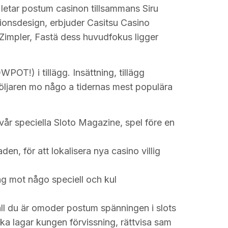
 letar postum casinon tillsammans Siru
ationsdesign, erbjuder Casitsu Casino
Zimpler, Fastä dess huvudfokus ligger
OT!) i tillägg. Insättning, tillägg
öljaren mo någo a tidernas mest populära
vår speciella Sloto Magazine, spel före en
, för att lokalisera nya casino villig
ng mot någo speciell och kul
all du är omoder postum spänningen i slots
ska lagar kungen förvissning, rättvisa sam