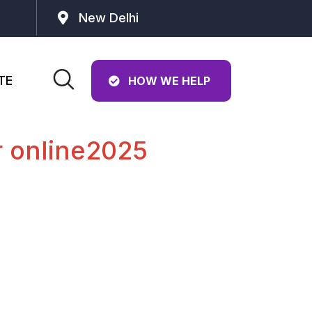
New Delhi
TE
HOW WE HELP
r online2025