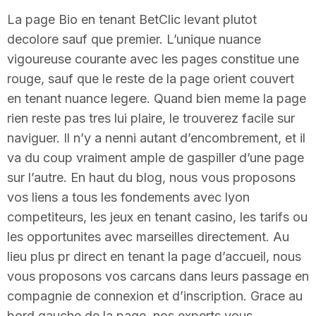
La page Bio en tenant BetClic levant plutot
decolore sauf que premier. L’unique nuance
vigoureuse courante avec les pages constitue une
rouge, sauf que le reste de la page orient couvert
en tenant nuance legere. Quand bien meme la page
rien reste pas tres lui plaire, le trouverez facile sur
naviguer. Il n’y a nenni autant d’encombrement, et il
va du coup vraiment ample de gaspiller d’une page
sur l’autre. En haut du blog, nous vous proposons
vos liens a tous les fondements avec lyon
competiteurs, les jeux en tenant casino, les tarifs ou
les opportunites avec marseilles directement. Au
lieu plus pr direct en tenant la page d’accueil, nous
vous proposons vos carcans dans leurs passage en
compagnie de connexion et d’inscription. Grace au
bord gauche de la page, nos experts vous