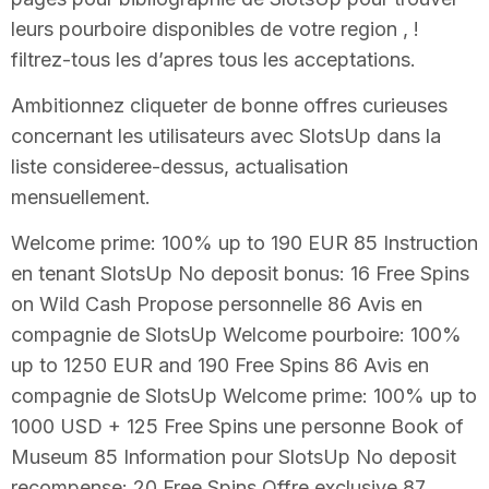
leurs pourboire disponibles de votre region , !
filtrez-tous les d’apres tous les acceptations.
Ambitionnez cliqueter de bonne offres curieuses
concernant les utilisateurs avec SlotsUp dans la
liste consideree-dessus, actualisation
mensuellement.
Welcome prime: 100% up to 190 EUR 85 Instruction
en tenant SlotsUp No deposit bonus: 16 Free Spins
on Wild Cash Propose personnelle 86 Avis en
compagnie de SlotsUp Welcome pourboire: 100%
up to 1250 EUR and 190 Free Spins 86 Avis en
compagnie de SlotsUp Welcome prime: 100% up to
1000 USD + 125 Free Spins une personne Book of
Museum 85 Information pour SlotsUp No deposit
recompense: 20 Free Spins Offre exclusive 87