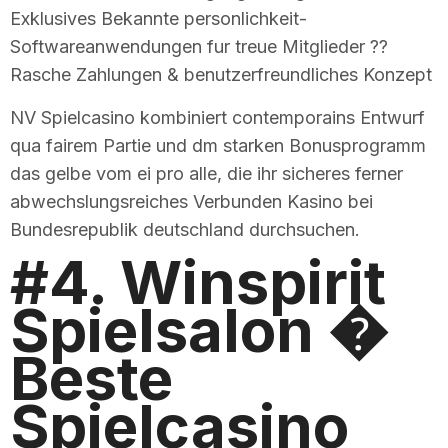
Exklusives Bekannte personlichkeit-
Softwareanwendungen fur treue Mitglieder ??
Rasche Zahlungen & benutzerfreundliches Konzept
NV Spielcasino kombiniert contemporains Entwurf
qua fairem Partie und dm starken Bonusprogramm
das gelbe vom ei pro alle, die ihr sicheres ferner
abwechslungsreiches Verbunden Kasino bei
Bundesrepublik deutschland durchsuchen.
#4. Winspirit
Spielsalon �
Beste
Spielcasino