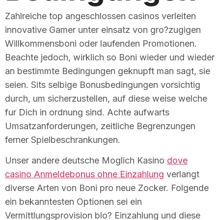
Zahlreiche top angeschlossen casinos verleiten
innovative Gamer unter einsatz von gro?zugigen
Willkommensboni oder laufenden Promotionen.
Beachte jedoch, wirklich so Boni wieder und wieder
an bestimmte Bedingungen geknupft man sagt, sie
seien. Sits selbige Bonusbedingungen vorsichtig
durch, um sicherzustellen, auf diese weise welche
fur Dich in ordnung sind. Achte aufwarts
Umsatzanforderungen, zeitliche Begrenzungen
ferner Spielbeschrankungen.
Unser andere deutsche Moglich Kasino
dove
casino Anmeldebonus ohne Einzahlung
verlangt
diverse Arten von Boni pro neue Zocker. Folgende
ein bekanntesten Optionen sei ein
Vermittlungsprovision blo? Einzahlung und diese