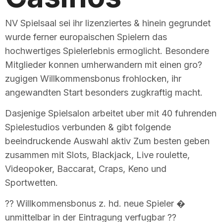
NV Spielsaal sei ihr lizenziertes & hinein gegrundet
wurde ferner europaischen Spielern das
hochwertiges Spielerlebnis ermoglicht. Besondere
Mitglieder konnen umherwandern mit einen gro?
zugigen Willkommensbonus frohlocken, ihr
angewandten Start besonders zugkraftig macht.
Dasjenige Spielsalon arbeitet uber mit 40 fuhrenden
Spielestudios verbunden & gibt folgende
beeindruckende Auswahl aktiv Zum besten geben
zusammen mit Slots, Blackjack, Live roulette,
Videopoker, Baccarat, Craps, Keno und
Sportwetten.
?? Willkommensbonus z. hd. neue Spieler �
unmittelbar in der Eintragung verfugbar ??