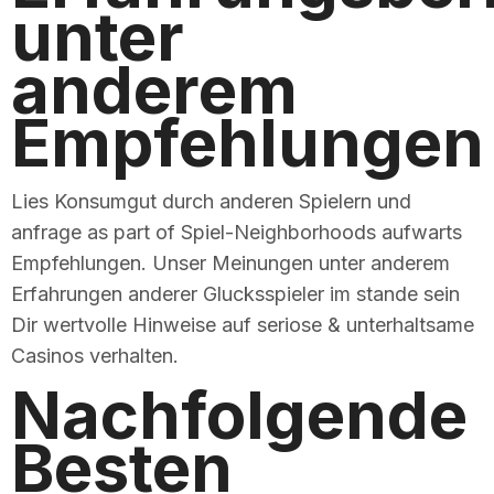
unter
anderem
Empfehlungen
Lies Konsumgut durch anderen Spielern und
anfrage as part of Spiel-Neighborhoods aufwarts
Empfehlungen. Unser Meinungen unter anderem
Erfahrungen anderer Glucksspieler im stande sein
Dir wertvolle Hinweise auf seriose & unterhaltsame
Casinos verhalten.
Nachfolgende
Besten