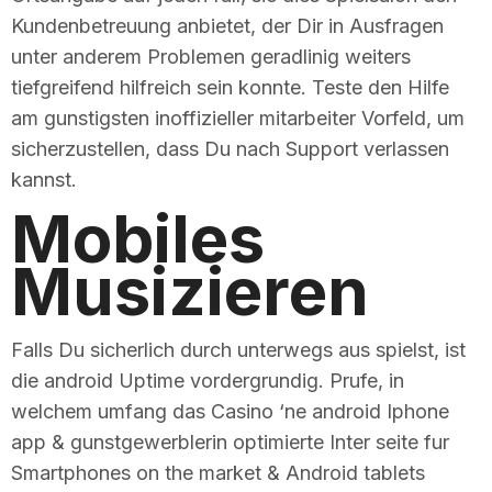
Kundenbetreuung anbietet, der Dir in Ausfragen
unter anderem Problemen geradlinig weiters
tiefgreifend hilfreich sein konnte. Teste den Hilfe
am gunstigsten inoffizieller mitarbeiter Vorfeld, um
sicherzustellen, dass Du nach Support verlassen
kannst.
Mobiles
Musizieren
Falls Du sicherlich durch unterwegs aus spielst, ist
die android Uptime vordergrundig. Prufe, in
welchem umfang das Casino ‘ne android Iphone
app & gunstgewerblerin optimierte Inter seite fur
Smartphones on the market & Android tablets