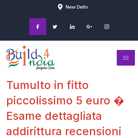
New Delhi
Tumulto in fitto
piccolissimo 5 euro �
Esame dettagliata
addirittura recensioni