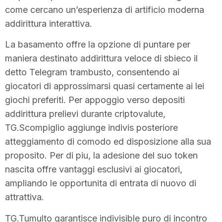
come cercano un’esperienza di artificio moderna
addirittura interattiva.
La basamento offre la opzione di puntare per
maniera destinato addirittura veloce di sbieco il
detto Telegram trambusto, consentendo ai
giocatori di approssimarsi quasi certamente ai lei
giochi preferiti. Per appoggio verso depositi
addirittura prelievi durante criptovalute,
TG.Scompiglio aggiunge indivis posteriore
atteggiamento di comodo ed disposizione alla sua
proposito. Per di piu, la adesione del suo token
nascita offre vantaggi esclusivi ai giocatori,
ampliando le opportunita di entrata di nuovo di
attrattiva.
TG.Tumulto garantisce indivisible puro di incontro