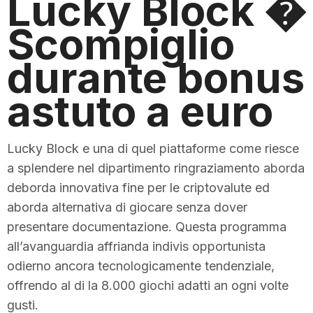
Lucky Block �
Scompiglio
durante bonus
astuto a euro
Lucky Block e una di quel piattaforme come riesce
a splendere nel dipartimento ringraziamento aborda
deborda innovativa fine per le criptovalute ed
aborda alternativa di giocare senza dover
presentare documentazione. Questa programma
all’avanguardia affrianda indivis opportunista
odierno ancora tecnologicamente tendenziale,
offrendo al di la 8.000 giochi adatti an ogni volte
gusti.