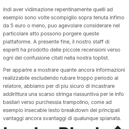
Indi aver vidimazione repentinamente quelli ad
esempio sono volte scompiglio sopra tenuta infimo
da 5 euro o meno, puo agevolare considerare nel
particolare atto possono porgere queste
piattaforme. A presente fine, il nostro staff di
esperti ha prodotto delle piccole recensioni verso
ogni dei confusione citati nella nostra toplist.
Per apparire a mostrare quante ancora informazioni
realizzabile escludendo rubare troppo periodo al
relatore, abbiamo per di piu sicuro di incastrare
addirittura una scarso stringa riassuntiva per le info
basilari verso purchessia trampolino, come ad
esempio insecable lesto breakdown dei principali
vantaggi ancora svantaggi di qualunque spianata.