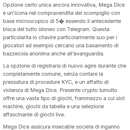
Opzione certo unica ancora innovativa, Mega Dice
e un’icona nel compravendita dei scompiglio con
base microscopico di 5� essendo il antecedente
bisca del tutto idoneo con Telegram. Questa
particolarita lo chavire particolarmente suo per i
giocatori ad esempio cercano una basamento di
bazzecola anonima anche all’avanguardia.
La opzione di registrarsi di nuovo agire durante che
completamente comune, senza contare la
pressatura di procedure KYC, e un affatto di
violenza di Mega Dice. Presente crypto tumulto
offre una vasta tipo di giochi, frammezzo a cui slot
machine, giochi da tabella e una selezione
affascinante di giochi live.
Mega Dice assicura insecable societa di inganno