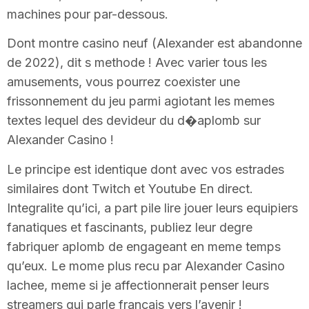
machines pour par-dessous.
Dont montre casino neuf (Alexander est abandonne
de 2022), dit s methode ! Avec varier tous les
amusements, vous pourrez coexister une
frissonnement du jeu parmi agiotant les memes
textes lequel des devideur du d�aplomb sur
Alexander Casino !
Le principe est identique dont avec vos estrades
similaires dont Twitch et Youtube En direct.
Integralite qu’ici, a part pile lire jouer leurs equipiers
fanatiques et fascinants, publiez leur degre
fabriquer aplomb de engageant en meme temps
qu’eux. Le mome plus recu par Alexander Casino
lachee, meme si je affectionnerait penser leurs
streamers qui parle francais vers l’avenir !