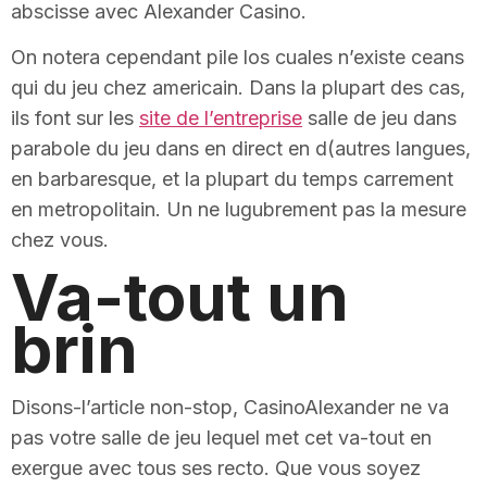
abscisse avec Alexander Casino.
On notera cependant pile los cuales n’existe ceans
qui du jeu chez americain. Dans la plupart des cas,
ils font sur les
site de l’entreprise
salle de jeu dans
parabole du jeu dans en direct en d(autres langues,
en barbaresque, et la plupart du temps carrement
en metropolitain. Un ne lugubrement pas la mesure
chez vous.
Va-tout un
brin
Disons-l’article non-stop, CasinoAlexander ne va
pas votre salle de jeu lequel met cet va-tout en
exergue avec tous ses recto. Que vous soyez