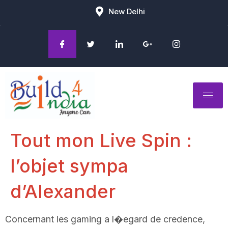
New Delhi
Tout mon Live Spin :
l’objet sympa
d’Alexander
Concernant les gaming a l�egard de credence,