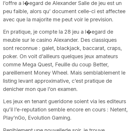
l’offre a l�egard de Alexander Salle de jeu est un
peu faible, alors qu’ document celle-ci est affectee
avec que la majorite me peut voir le prevision.
En pratique, je compte la 28 jeu a l�egard de
meuble sur le casino Alexander. Des classiques
sont reconnue : galet, blackjack, baccarat, craps,
poker. On voit d’ailleurs quelques jeux amateurs
comme Mega Quest, Feuille du coup Better,
pareillement Money Wheel. Mais semblablement le
listing levant approximative, c’est pratique de
denicher mon que l’on examen.
Les jeux en tenant gueridone soient via les editeurs
qu’il l’e-reputation semble encore en cours : Netent,
Play’nGo, Evolution Gaming.
Peniblement une nouvellede soir, je trouve